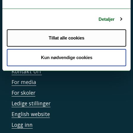
Driftsmeldinger
Personvern ved UiT
Detaljer
Sikkerhet, beredskap og personvern
Informasjonskapsler
Tillat alle cookies
Tilgjengelighetserklæring
Kun nødvendige cookies
Kontakt UiT
For media
For skoler
Ledige stillinger
English website
Logg inn