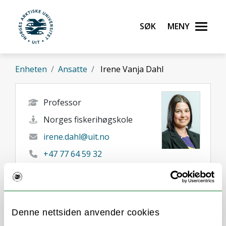
Gå til hovedinnhold
Søk
Meny
UiT Norges arktiske universitet
Enheten
Ansatte
Irene Vanja Dahl
Professor
Norges fiskerihøgskole
irene.dahl@uit.no
+47 77 64 59 32
92899857
Tromsø
Her finner du meg
Denne nettsiden anvender cookies