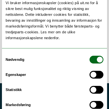
Vi bruker informasjonskapsler (cookies) på uit.no for å
sikre best mulig funksjonalitet og riktig visning av
nettsidene. Dette inkluderer cookies for statistikk,
bevaring av innstillinger og innsamling av informasjon for
Om
Forskning og undervisning
markedsføringsformål. Vi benytter både førsteparts- og
tredjeparts-cookies. Les mer om de ulike
Publikasjoner
Her finner du meg
informasjonskapslene nedenfor.
Samtykkevalg
Nødvendig
Egenskaper
Statistikk
Akutt hjelp
Si ifra!
Markedsføring