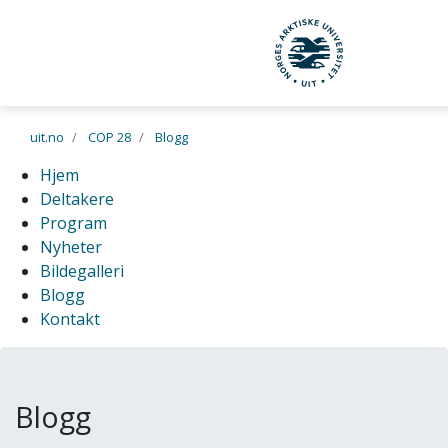
UiT Norges arktisk
Gå til hovedinnhold
uit.no
COP 28
Blogg
Hjem
Deltakere
Program
Nyheter
Bildegalleri
Blogg
Kontakt
Blogg