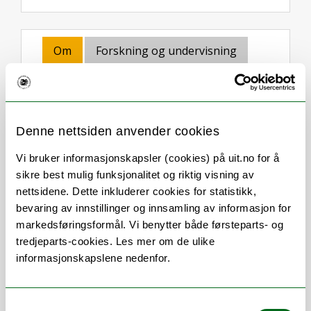
Om
Forskning og undervisning
Her finner du meg
Denne nettsiden anvender cookies
Stillingsbeskrivelse
Vi bruker informasjonskapsler (cookies) på uit.no for å
sikre best mulig funksjonalitet og riktig visning av
daglig ledelse av
nettsidene. Dette inkluderer cookies for statistikk,
instituttadministrasjonen ved Institutt
bevaring av innstillinger og innsamling av informasjon for
for vernepleie
markedsføringsformål. Vi benytter både førsteparts- og
lederstøtte
tredjeparts-cookies. Les mer om de ulike
HMS
informasjonskapslene nedenfor.
personalarbeid
økonomi/budsjett
Samtykkevalg
studieadministrasjon/kvalitet