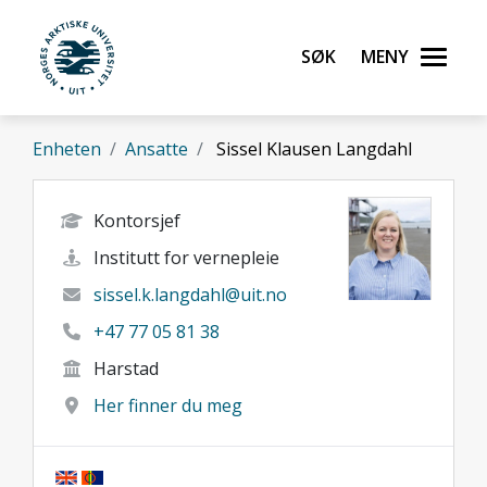
Gå til hovedinnhold
Søk
Meny
UiT Norges arktiske universitet
Enheten
Ansatte
Sissel Klausen Langdahl
Kontorsjef
Institutt for vernepleie
sissel.k.langdahl@uit.no
+47 77 05 81 38
Harstad
Her finner du meg