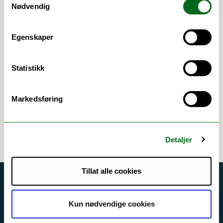
Nødvendig
Inngår i instituttets ledergruppe.
Egenskaper
Arbeidsområder
Administrativ ledelse
/
Budsjett
/
Helse,
Statistikk
miljø og sikkerhet (HMS)
/
Lederstøtte
/
Personaladministrasjon
/
Markedsføring
Studieadministrasjon
/
Økonomi
Detaljer
Tillat alle cookies
Akutt hjelp
Si ifra!
Kun nødvendige cookies
Driftsmeldinger