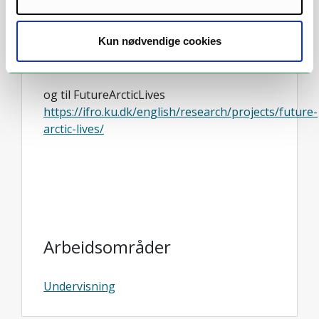
323076) som ledes av København
Universitet (2021-2024).
Kun nødvendige cookies
Link til FUGLAN VEIT
https://uit.no/project/fuglan
og til FutureArcticLives
https://ifro.ku.dk/english/research/projects/future-
arctic-lives/
Arbeidsområder
Undervisning