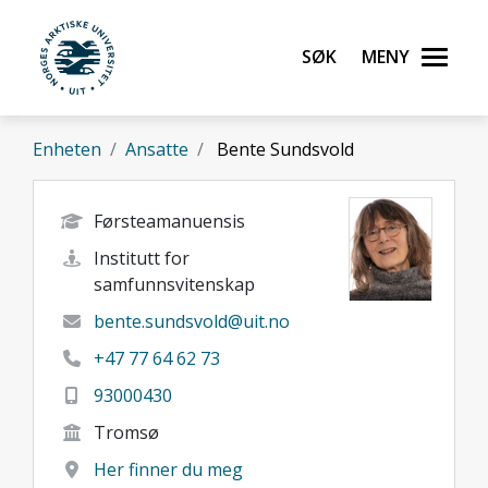
Gå til hovedinnhold
Søk
Meny
UiT Norges arktiske universitet
Enheten
Ansatte
Bente Sundsvold
Førsteamanuensis
Institutt for
samfunnsvitenskap
bente.sundsvold@uit.no
+47 77 64 62 73
93000430
Tromsø
Her finner du meg