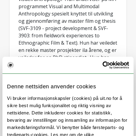
programmet Visual and Multimodal
Anthropology spesielt knyttet til utvikling
og gjennomføring av master film og thesis
(SVF-3109 - project development & SVF-
3903: from fieldwork experiences to
Ethnographic Film & Text). Hun har veiledet
en rekke master prosjekter ila årene, og er
veileder for en PhD stipendiat. Hun har
undervist på en rekke emner i bachelor og
masterprogrammene ved ISV. SOA 2003-
Antropologisk kunnskapsproduksjon og
metode, SVF- 3107 Visual Ethnography and
Denne nettsiden anvender cookies
ways of knowing, SVF 1050 Kvalitativ
Vi bruker informasjonskapsler (cookies) på uit.no for å
metode, SPL 1003 Kulturforståelse og
sikre best mulig funksjonalitet og riktig visning av
lokale prosesser, SOA- 3004 Minoritet,
nettsidene. Dette inkluderer cookies for statistikk,
identitet og grenser og SOA-3006
bevaring av innstillinger og innsamling av informasjon for
Indigenous culture, resource management
markedsføringsformål. Vi benytter både førsteparts- og
and human rights, og SVF- 8054
tredjeparts-cookies. Les mer om de ulike