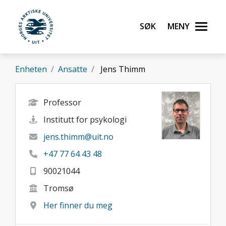
Gå til hovedinnhold
Søk
Meny
UiT Norges arktiske universitet
Enheten
Ansatte
Jens Thimm
Professor
Institutt for psykologi
jens.thimm@uit.no
+47 77 64 43 48
90021044
Tromsø
Her finner du meg