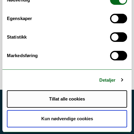
Medlem av
Forskningsgruppe klinisk
psykologi
Egenskaper
Vitenskapelige
arbeidsområder
Statistikk
Klinisk psykologi
/
Personlighetspsykologi
Markedsføring
Detaljer
Tillat alle cookies
Akutt hjelp
Si ifra!
Kun nødvendige cookies
Driftsmeldinger