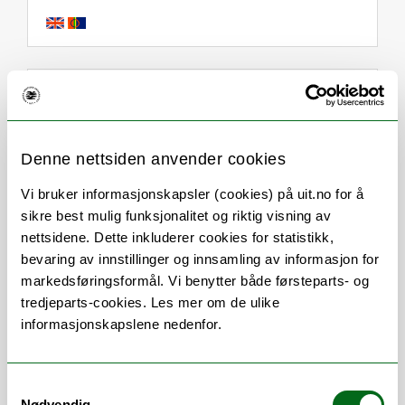
Om
Forskning og undervisning
Publikasjoner
Her finner du meg
Denne nettsiden anvender cookies
Vi bruker informasjonskapsler (cookies) på uit.no for å
sikre best mulig funksjonalitet og riktig visning av
Stillingsbeskrivelse
nettsidene. Dette inkluderer cookies for statistikk,
bevaring av innstillinger og innsamling av informasjon for
Jens C. Thimm er spesialist i klinisk
markedsføringsformål. Vi benytter både førsteparts- og
psykologi og professor. Hans forskning
tredjeparts-cookies. Les mer om de ulike
omhandler dimensjonale modeller for
informasjonskapslene nedenfor.
personlighetsforstyrrelser, sorg/traumer
og effektiviteten av psykologiske
Samtykkevalg
intervensjoner.
Nødvendig