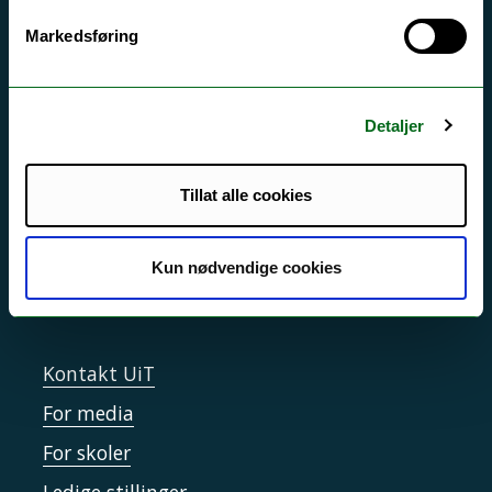
Markedsføring
Akutt hjelp
Si ifra!
Driftsmeldinger
Detaljer
Personvern ved UiT
Tillat alle cookies
Sikkerhet, beredskap og personvern
Informasjonskapsler
Kun nødvendige cookies
Tilgjengelighetserklæring
Kontakt UiT
For media
For skoler