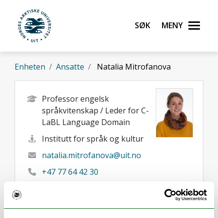
Gå til hovedinnhold
Søk
Meny
UiT Norges arktiske universitet
Enheten
Ansatte
Natalia Mitrofanova
Professor engelsk
språkvitenskap / Leder for C-
LaBL Language Domain
Institutt for språk og kultur
natalia.mitrofanova@uit.no
+47 77 64 42 30
Tromsø
Her finner du meg