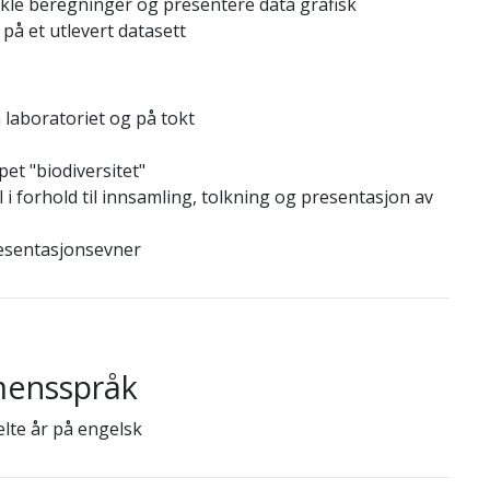
enkle beregninger og presentere data grafisk
på et utlevert datasett
 laboratoriet og på tokt
et "biodiversitet"
l i forhold til innsamling, tolkning og presentasjon av
resentasjonsevner
mensspråk
lte år på engelsk