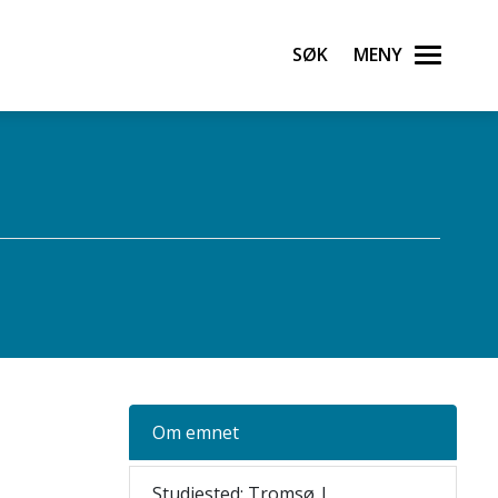
Søk
Meny
Om emnet
Studiested: Tromsø |