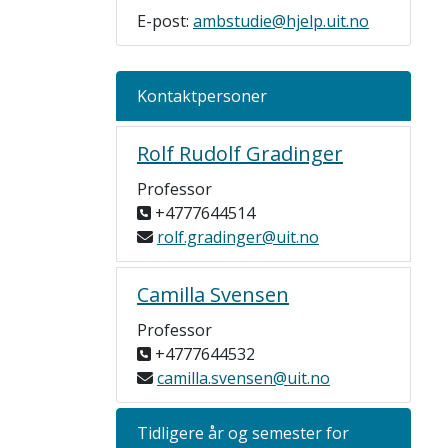
E-post:
ambstudie@hjelp.uit.no
Kontaktpersoner
Rolf Rudolf Gradinger
Professor
+4777644514
rolf.gradinger@uit.no
Camilla Svensen
Professor
+4777644532
camilla.svensen@uit.no
Tidligere år og semester for