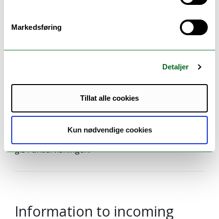
Markedsføring
Undervisning
Forelesninger, laboratoriekurs, seminarer og
gruppearbeid. Frist for innlevering av journaler er
Detaljer
en uke etter hver laboratoriedag. Alle journalene
må godkjennes før kandidaten får gå opp til
Tillat alle cookies
eksamen. Seminar (obligatorisk). Studentene
jobber i grupper med ulike tema og skal
presentere disse for de andre
Kun nødvendige cookies
emnedeltakerne. Nødvendig sikkerhetsopplæring
gis i undervisningen.
Information to incoming