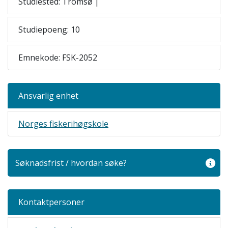
Studiested: Tromsø |
Studiepoeng: 10
Emnekode: FSK-2052
Ansvarlig enhet
Norges fiskerihøgskole
Søknadsfrist / hvordan søke?
Kontaktpersoner