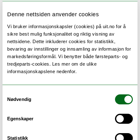
problemstillinger relatert til metabolske og
mikrobielle endringer i fisk.
Denne nettsiden anvender cookies
kan kommunisere om faglige
problemstillinger, analyser og konklusjoner
Vi bruker informasjonskapsler (cookies) på uit.no for å
relevant for fiskens biokjemi og metabolske
sikre best mulig funksjonalitet og riktig visning av
endringer, mikroflora og kvalitet på fisk.
nettsidene. Dette inkluderer cookies for statistikk,
kjenner til nytenking og i
bevaring av innstillinger og innsamling av informasjon for
innovasjonsprosesser innen fiskens biokjemi
markedsføringsformål. Vi benytter både førsteparts- og
og metabolisme, mikroflora og kvalitet på fisk.
tredjeparts-cookies. Les mer om de ulike
informasjonskapslene nedenfor.
Samtykkevalg
Undervisnings- og
Nødvendig
eksamensspråk
Egenskaper
norsk
Statistikk