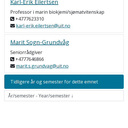
Karl-Erik Eilertsen
Professor i marin biokjemi/sjømatvitenskap
+4777623310
karl-erik.eilertsen@uit.no
Marit Sogn-Grundvåg
Seniorrådgiver
+4777646866
marit.s.grundvag@uit.no
Tidligere år og semester for dette emnet