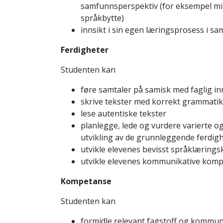
samfunnsperspektiv (for eksempel min
språkbytte)
innsikt i sin egen læringsprosess i sam
Ferdigheter
Studenten kan
føre samtaler på samisk med faglig i
skrive tekster med korrekt grammatik
lese autentiske tekster
planlegge, lede og vurdere varierte o
utvikling av de grunnleggende ferdig
utvikle elevenes bevisst språklærin
utvikle elevenes kommunikative kompet
Kompetanse
Studenten kan
formidle relevant fagstoff og kommuni