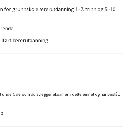
n for grunnskolelærerutdanning 1.-7. trinn og 5.-10.
arende.
llført lærerutdanning
itt under), dersom du avlegger eksamen i dette emnet og har bestått
tp