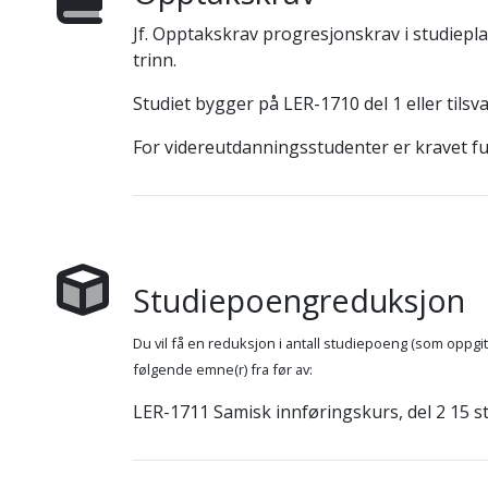
Jf. Opptakskrav progresjonskrav i studiepla
trinn.
Studiet bygger på LER-1710 del 1 eller tilsv
For videreutdanningsstudenter er kravet fu
Studiepoengreduksjon
Du vil få en reduksjon i antall studiepoeng (som oppg
følgende emne(r) fra før av:
LER-1711 Samisk innføringskurs, del 2 15 s