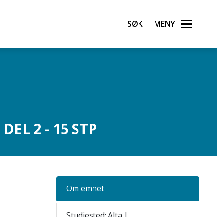
Søk
Meny
EL 2 - 15 STP
Om emnet
Studiested: Alta |