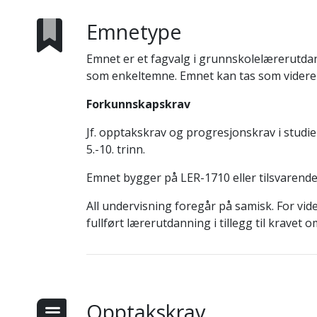
Emnetype
Emnet er et fagvalg i grunnskolelærerutdann
som enkeltemne. Emnet kan tas som videre
Forkunnskapskrav
Jf. opptakskrav og progresjonskrav i studi
5.-10. trinn.
Emnet bygger på LER-1710 eller tilsvarend
All undervisning foregår på samisk. For v
fullført lærerutdanning i tillegg til krave
Opptakskrav