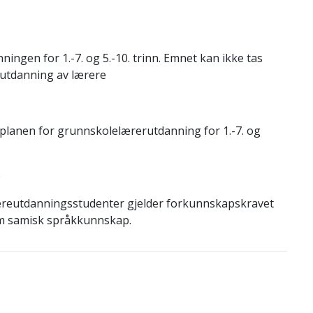
ingen for 1.-7. og 5.-10. trinn. Emnet kan ikke tas
utdanning av lærere
eplanen for grunnskolelærerutdanning for 1.-7. og
e
idereutdanningsstudenter gjelder forkunnskapskravet
t om samisk språkkunnskap.