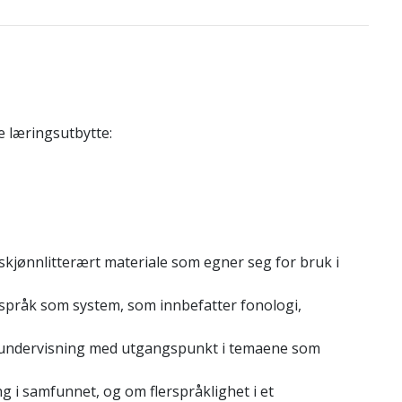
e læringsutbytte:
 skjønnlitterært materiale som egner seg for bruk i
pråk som system, som innbefatter fonologi,
skundervisning med utgangspunkt i temaene som
g i samfunnet, og om flerspråklighet i et