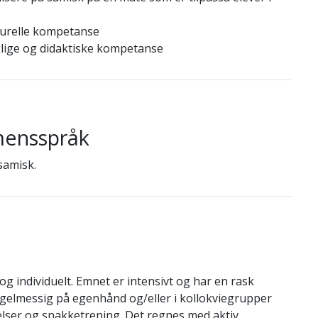
turelle kompetanse
klige og didaktiske kompetanse
mensspråk
samisk.
g individuelt. Emnet er intensivt og har en rask
gelmessig på egenhånd og/eller i kollokviegrupper
elser og snakketrening. Det regnes med aktiv