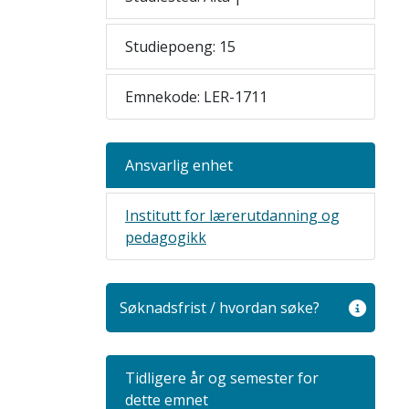
Studiepoeng: 15
Emnekode: LER-1711
Ansvarlig enhet
Institutt for lærerutdanning og
pedagogikk
Søknadsfrist / hvordan søke?
Tidligere år og semester for
dette emnet