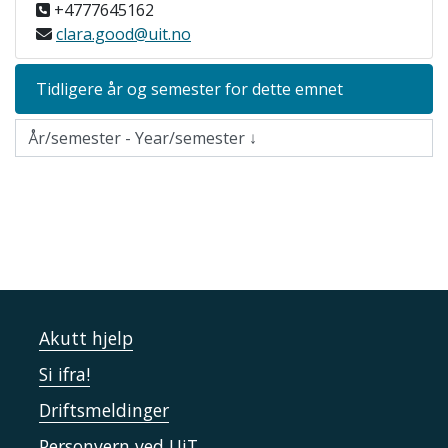
+4777645162
clara.good@uit.no
Tidligere år og semester for dette emnet
Akutt hjelp
Si ifra!
Driftsmeldinger
Personvern ved UiT