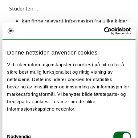
Studenten …
kan finne relevant informasjon fra ulike kilder
og utøve kildekritikk
kan bidra i faglige diskusjoner
Denne nettsiden anvender cookies
Vi bruker informasjonskapsler (cookies) på uit.no for å
Undervisnings- og
sikre best mulig funksjonalitet og riktig visning av
nettsidene. Dette inkluderer cookies for statistikk,
eksamensspråk
bevaring av innstillinger og innsamling av informasjon for
markedsføringsformål. Vi benytter både førsteparts- og
Norsk
tredjeparts-cookies. Les mer om de ulike
informasjonskapslene nedenfor.
Samtykkevalg
Undervisning
Nødvendig