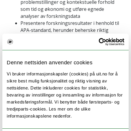
problemstillinger og kontekstuelle forhold
som tid og økonomi og utføre egnede
analyser av forskningsdata
Presentere forskningsresultater i henhold til
APA-standard, herunder beherske riktig
referanseteknikk
Generell kompetanse
: Ved fullført emne skal
studenten kunne:
Denne nettsiden anvender cookies
Drøfte etiske forhold knyttet til bruk av data,
Vi bruker informasjonskapsler (cookies) på uit.no for å
kilder, og sitering
sikre best mulig funksjonalitet og riktig visning av
Drøfte betydningen av egne resultater for
nettsidene. Dette inkluderer cookies for statistikk,
teori og praksis
bevaring av innstillinger og innsamling av informasjon for
Være i stand til å sette seg inn i nye
markedsføringsformål. Vi benytter både førsteparts- og
problemstillinger, vurdere og tilegne seg ny
tredjeparts-cookies. Les mer om de ulike
fagkunnskap og bruke denne kunnskapen i
informasjonskapslene nedenfor.
selvstendige analyser av aktuelle
samfunnsspørsmål