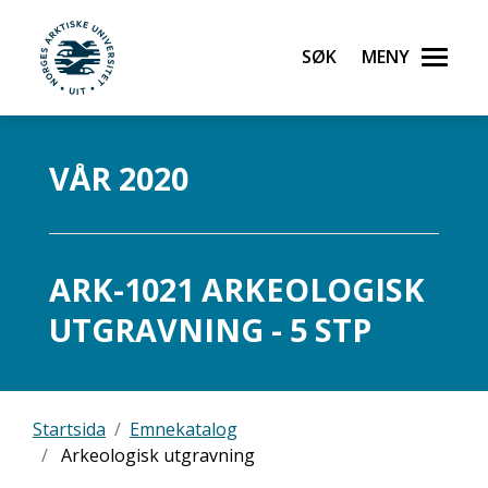
Søk
Meny
UiT Norges arktiske universitet
Gå til hovedinnhold
VÅR 2020
ARK-1021 ARKEOLOGISK
UTGRAVNING - 5 STP
Startsida
Emnekatalog
Arkeologisk utgravning