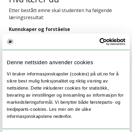
Etter bestått emne skal studenten ha følgende
læringsresultat:
Kunnskaper og forståelse
Studenten skal ha:
kunnskap om ulike metoder for utgravning
samt dokumentasjon av funn og strukturer
Denne nettsiden anvender cookies
innsikt i hvordan det arkeologiske
datamateriale fremskaffes
Vi bruker informasjonskapsler (cookies) på uit.no for å
sikre best mulig funksjonalitet og riktig visning av
Ferdigheter
nettsidene. Dette inkluderer cookies for statistikk,
bevaring av innstillinger og innsamling av informasjon for
Studenten skal kunne:
markedsføringsformål. Vi benytter både førsteparts- og
utføre grunnleggende
tredjeparts-cookies. Les mer om de ulike
dokumentasjonsprosedyrer
informasjonskapslene nedenfor.
identifisere funn under utgravning
fungere som feltassistent i et større team og