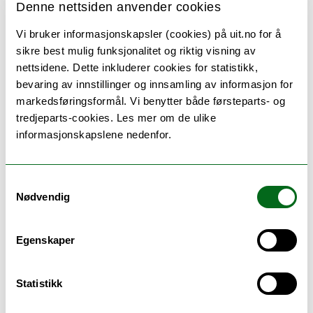
Denne nettsiden anvender cookies
Det gis kontinuasjonsadgang for studenter som
ikke har bestått siste ordinære arrangerte
Vi bruker informasjonskapsler (cookies) på uit.no for å
eksamen i dette emnet. Kontinuasjonseksamen
sikre best mulig funksjonalitet og riktig visning av
består av hjemmeeksamen og muntlig eksamen.
nettsidene. Dette inkluderer cookies for statistikk,
bevaring av innstillinger og innsamling av informasjon for
markedsføringsformål. Vi benytter både førsteparts- og
tredjeparts-cookies. Les mer om de ulike
informasjonskapslene nedenfor.
Pensum
Pensumliste for FSK-2006
Samtykkevalg
Nødvendig
Egenskaper
Pensum
Statistikk
Pensumlisten er foreløpig, endelig revidert
pensumliste vil foreligge ved kursstart