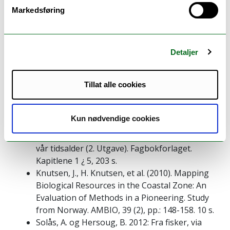
Markedsføring
Litteratur:
Bernhardsen, T. 2006: Geografiske
Informasjonssystem. (4. opplag) Vett & Viten.
Detaljer
Kapitlene 1, 3-4, 6, 9-11, 13 - 16, 219 s.
Fiskeridirektoratet 2010: Veiledning for
Tillat alle cookies
innsamling av kystnære fiskeridata 24 s.
Grinderud, K., Haavik-Nilsen, A. C., Bjerke, H.,
Sanderud, Ø., Ulveseth, P. G.; Mauseth, Ø.,
Kun nødvendige cookies
Nilsen, S., Fjetland, M., Steffensen, A., &
Richardsen, I., 2016: GIS. Geografiens språk i
vår tidsalder (2. Utgave). Fagbokforlaget.
Kapitlene 1 ¿ 5, 203 s.
Knutsen, J., H. Knutsen, et al. (2010). Mapping
Biological Resources in the Coastal Zone: An
Evaluation of Methods in a Pioneering. Study
from Norway. AMBIO, 39 (2), pp.: 148-158. 10 s.
Solås, A. og Hersoug, B. 2012: Fra fisker, via