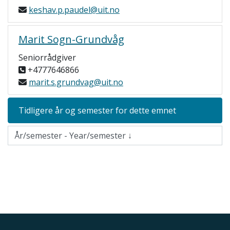
keshav.p.paudel@uit.no
Marit Sogn-Grundvåg
Seniorrådgiver
+4777646866
marit.s.grundvag@uit.no
Tidligere år og semester for dette emnet