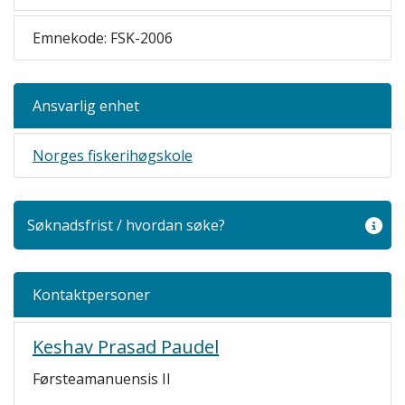
Emnekode: FSK-2006
Ansvarlig enhet
Norges fiskerihøgskole
Søknadsfrist / hvordan søke?
Kontaktpersoner
Keshav Prasad Paudel
Førsteamanuensis II