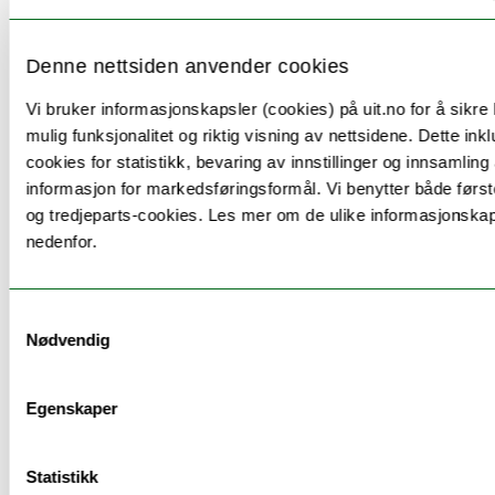
Andre skandinaviske språk og engelsk kan
benyttes som undervisningsspråk.
Denne nettsiden anvender cookies
Språket i undervisningsmateriell og aktuell
faglitteratur er i hovedsak norsk, men andre
Vi bruker informasjonskapsler (cookies) på uit.no for å sikre
skandinaviske språk eller engelsk benyttes også.
mulig funksjonalitet og riktig visning av nettsidene. Dette ink
cookies for statistikk, bevaring av innstillinger og innsamling
Eksamensspråket er nordsamisk, norsk eller andre
informasjon for markedsføringsformål. Vi benytter både først
skandinaviske språk.
og tredjeparts-cookies. Les mer om de ulike informasjonska
nedenfor.
Se for øvrig forskrift om studier og eksamener ved
UiT - Norges arktiske universitet, § 20.
Samtykkevalg
Nødvendig
Undervisning
Egenskaper
I emnet vil det kunne bli anvendt selvstudium,
Statistikk
forelesning, gruppearbeid med eller uten