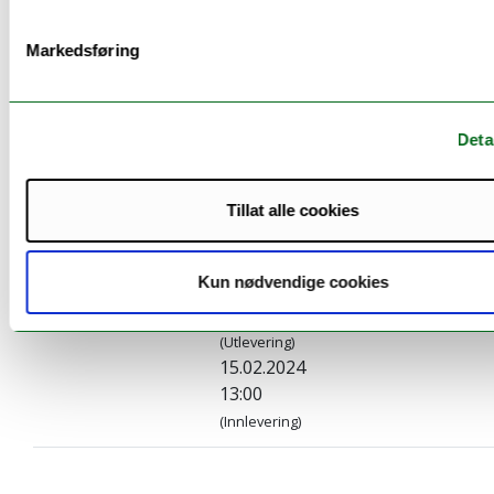
veiledning, simulering, casebasert læring, e-
læringsressurser eller seminar.
Markedsføring
Deta
Eksamen
Tillat alle cookies
Vurderingsform:
Dato:
Varighet:
Karak
Kun nødvendige cookies
Hjemmeeksamen
12.02.2024
3 Dager
A–E, s
09:00
(Utlevering)
15.02.2024
13:00
(Innlevering)