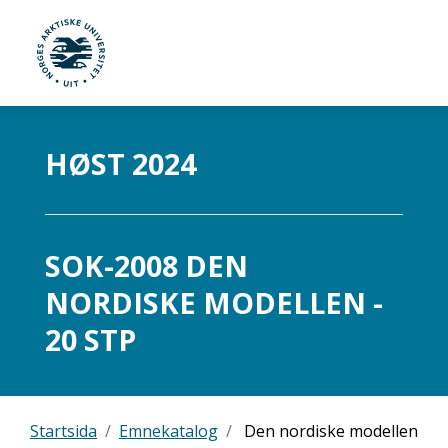
UiT Norges arktiske universitet
Gå til hovedinnhold
HØST 2024
SOK-2008 DEN
NORDISKE MODELLEN -
20 STP
Startsida
Emnekatalog
Den nordiske modellen