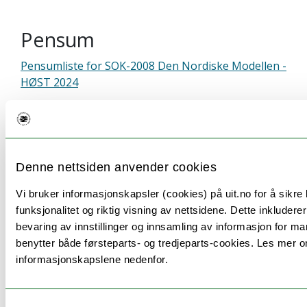
Pensum
Pensumliste for SOK-2008 Den Nordiske Modellen -
HØST 2024
Eksamen
Denne nettsiden anvender cookies
Vi bruker informasjonskapsler (cookies) på uit.no for å sikre
Vurderingsform:
Dato:
Vekting:
Varig
funksjonalitet og riktig visning av nettsidene. Dette inkluderer
bevaring av innstillinger og innsamling av informasjon for ma
Mappevurdering
15.11.2024
1/2
benytter både førsteparts- og tredjeparts-cookies. Les mer o
14:00
informasjonskapslene nedenfor.
(Innlevering)
Muntlig eksamen
25.11.2024–
1/2
7 Tim
Samtykkevalg