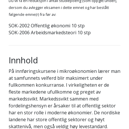
Du vil få en reduksjon i antall studiepoeng (som oppgitt under),
dersom du avlegger eksamen i dette emnet og har bestått
følgende emne(r) fra før av:
SOK-2002 Offentlig økonomi 10 stp
SOK-2006 Arbeidsmarkedsteori 10 stp
Innhold
På innføringskursene i mikroøkonomien lærer man
at samfunnets velferd blir maksimert under
fullkommen konkurranse. I virkeligheten er de
fleste markedene ufullkomne og preget av
markedssvikt. Markedssvikt sammen med
fordelingshensyn er årsaker til at offentlig sektor
har en stor rolle i moderne økonomier. De nordiske
landene har store offentlig sektorer og høyt
skattenivå, men også veldig høy levestandard.