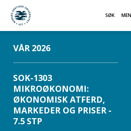
Søk
UiT Norges arktiske universitet
Gå til hovedinnhold
VÅR 2026
SOK-1303
MIKROØKONOMI:
ØKONOMISK ATFERD,
MARKEDER OG PRISER -
7.5 STP