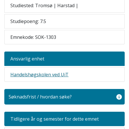
Studiested: Tromsø | Harstad |
Studiepoeng: 7.5
Emnekode: SOK-1303
Ansvarlig enhet
Handelshøgskolen ved UiT
Søknadsfrist / hvordan søke?
Tidligere år og semester for dette emnet