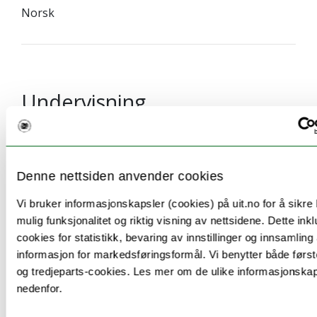
Norsk
Undervisning
Undervisningen består av forelesninger,
videoforelesninger og seminarer. Seminarene
fokuserer på casearbeid, der Python brukes som
Denne nettsiden anvender cookies
verktøy for å løse oppgaver.
Vi bruker informasjonskapsler (cookies) på uit.no for å sikre
mulig funksjonalitet og riktig visning av nettsidene. Dette ink
cookies for statistikk, bevaring av innstillinger og innsamling
informasjon for markedsføringsformål. Vi benytter både først
og tredjeparts-cookies. Les mer om de ulike informasjonska
Timeplan
nedenfor.
Se timeplan