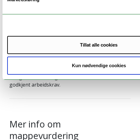
Mer info om arbeidskrav
75 % obligatorisk oppmøte
To skriftlige arbeidskrav
Ett muntlig arbeidskrav.
Tillat alle cookies
Alle arbeidskrav skal leveres inn til frister fastsatt
av faglærer.
Kun nødvendige cookies
Det gis kun én mulighet til å forbedre et ikke-
godkjent arbeidskrav.
Mer info om
mappevurdering