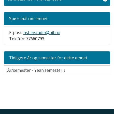
Spørsmål om emnet
E-post:
hsl-instadm@uit.no
Telefon: 77660793
Tidligere år og semester for dette emnet