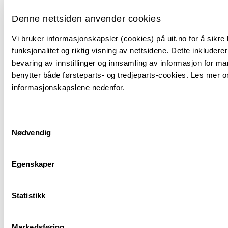
begynnernivå: Modul 3 - HØST 2025
Denne nettsiden anvender cookies
Vi bruker informasjonskapsler (cookies) på uit.no for å sikre
funksjonalitet og riktig visning av nettsidene. Dette inkluderer
Eksamen
bevaring av innstillinger og innsamling av informasjon for ma
benytter både førsteparts- og tredjeparts-cookies. Les mer o
informasjonskapslene nedenfor.
Vurderingsform:
Dato:
Vekting:
Varig
Mappevurdering
01.12.2025
1/2
Samtykkevalg
14:00
Nødvendig
(Innlevering)
Egenskaper
Muntlig eksamen
10.12.2025–
1/2
20
12.12.2025
Minut
Statistikk
UiTs samleside om eksamen
Markedsføring