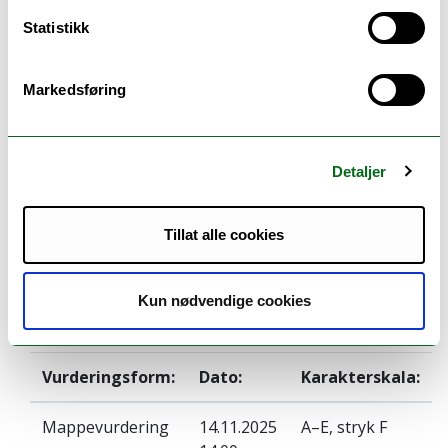
nedlagte emner
Statistikk
Markedsføring
Pensum
Detaljer
Pensumliste for PED-1007 Digitale verktøy og
læring - HØST 2025
Tillat alle cookies
Kun nødvendige cookies
Eksamen
Vurderingsform:
Dato:
Karakterskala:
Mappevurdering
14.11.2025
A–E, stryk F