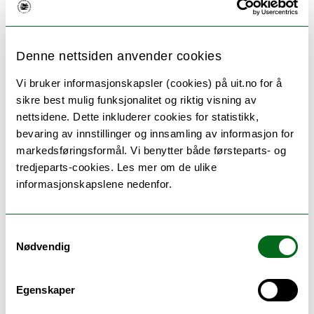
Undervisning
Forelesninger og seminar.
Denne nettsiden anvender cookies
Mellom undervisningsøkter vil det være mulighet
for digital kommunikasjon og formidling av
Vi bruker informasjonskapsler (cookies) på uit.no for å
læringsressurser fra emnet.
sikre best mulig funksjonalitet og riktig visning av
nettsidene. Dette inkluderer cookies for statistikk,
Emnet evalueres i henhold til instituttets
bevaring av innstillinger og innsamling av informasjon for
retningslinjer.
markedsføringsformål. Vi benytter både førsteparts- og
tredjeparts-cookies. Les mer om de ulike
informasjonskapslene nedenfor.
Siste eksamenstermin
Samtykkevalg
Nødvendig
Emnet legges ned og siste mulighet til å avlegge
eksamen etter dette semesteret, er høst 2026
Egenskaper
Her finner du mer informasjon om eksamen i