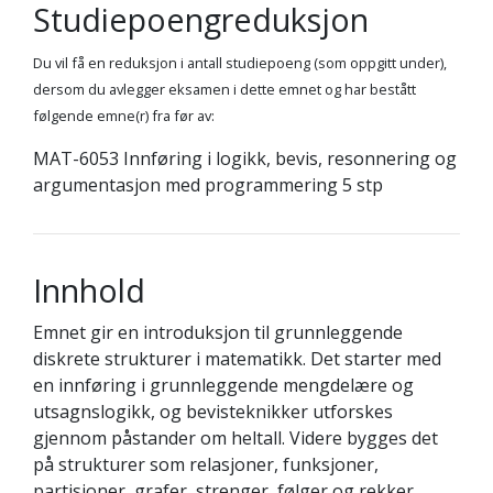
Studiepoengreduksjon
Du vil få en reduksjon i antall studiepoeng (som oppgitt under),
dersom du avlegger eksamen i dette emnet og har bestått
følgende emne(r) fra før av:
MAT-6053 Innføring i logikk, bevis, resonnering og
argumentasjon med programmering 5 stp
Innhold
Emnet gir en introduksjon til grunnleggende
diskrete strukturer i matematikk. Det starter med
en innføring i grunnleggende mengdelære og
utsagnslogikk, og bevisteknikker utforskes
gjennom påstander om heltall. Videre bygges det
på strukturer som relasjoner, funksjoner,
partisjoner, grafer, strenger, følger og rekker.