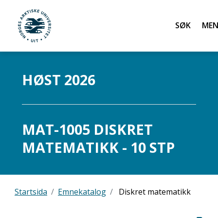
Søk
UiT Norges arktiske universitet
Gå til hovedinnhold
HØST 2026
MAT-1005 DISKRET
MATEMATIKK - 10 STP
Startsida
Emnekatalog
Diskret matematikk