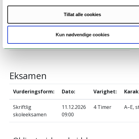
Pensum
Tillat alle cookies
Pensumliste for MAT-1005 - Diskret matematikk
Kun nødvendige cookies
(HØST 2026)
Eksamen
Vurderingsform:
Dato:
Varighet:
Karak
Skriftlig
11.12.2026
4 Timer
A–E, s
skoleeksamen
09:00