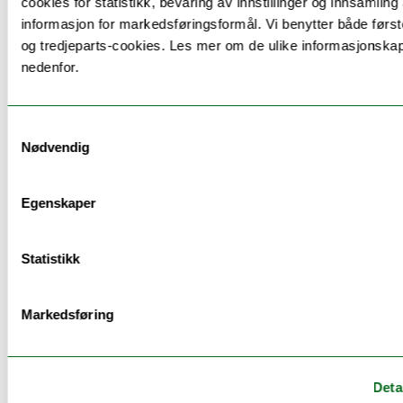
cookies for statistikk, bevaring av innstillinger og innsamling
informasjon for markedsføringsformål. Vi benytter både først
Norsk
og tredjeparts-cookies. Les mer om de ulike informasjonska
nedenfor.
Samtykkevalg
Undervisning
Nødvendig
Ca. 80 timer undervisning.
Egenskaper
Statistikk
Timeplan
Markedsføring
Se timeplan
Deta