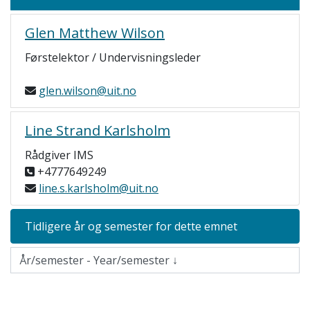
Glen Matthew Wilson
Førstelektor / Undervisningsleder
glen.wilson@uit.no
Line Strand Karlsholm
Rådgiver IMS
+4777649249
line.s.karlsholm@uit.no
Tidligere år og semester for dette emnet