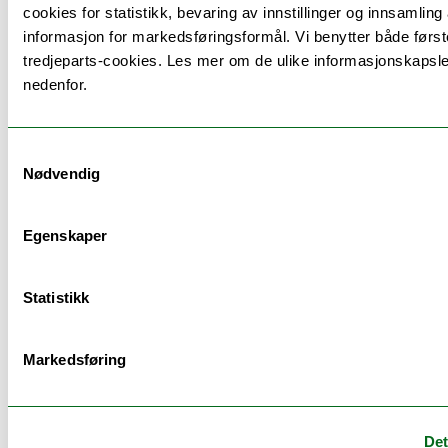
cookies for statistikk, bevaring av innstillinger og innsamling
man kan framstille seg til eksamen:
informasjon for markedsføringsformål. Vi benytter både først
tredjeparts-cookies. Les mer om de ulike informasjonskapsl
nedenfor.
Arbeidskrav
Godkj
godk
Samtykkevalg
UiTs samleside om eksamen
Nødvendig
Egenskaper
Mer info om arbeidskrav
Statistikk
Emnets arbeidskrav er følgende:
Gjennomført presentasjon av prosjektarbeid
Markedsføring
på fire av fem felles prosjektgjennomganger
med fysisk deltagelse
Arbeidskravet er
kun gyldig for eksamensrett
Det