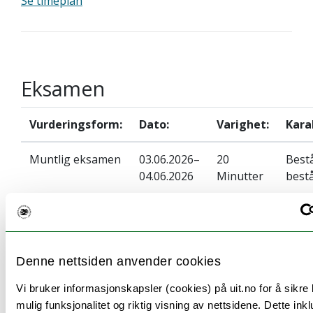
Se timeplan
Eksamen
Vurderingsform:
Dato:
Varighet:
Kara
Muntlig eksamen
03.06.2026–
20
Bestå
04.06.2026
Minutter
bestå
Praktisk
02.06.2026
15
Bestå
eksamen
09:00
Minutter
bestå
Denne nettsiden anvender cookies
Obligatoriske arbeidskrav:
Vi bruker informasjonskapsler (cookies) på uit.no for å sikre
mulig funksjonalitet og riktig visning av nettsidene. Dette ink
Følgende arbeidskrav må være gjennomført og godkje