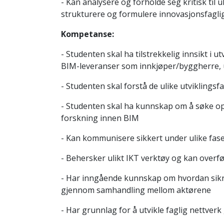
- Kan analysere og forholde seg kritisk til 
strukturere og formulere innovasjonsfagl
Kompetanse:
- Studenten skal ha tilstrekkelig innsikt i u
BIM-leveranser som innkjøper/byggherre, u
- Studenten skal forstå de ulike utviklingsf
- Studenten skal ha kunnskap om å søke op
forskning innen BIM
- Kan kommunisere sikkert under ulike fase
- Behersker ulikt IKT verktøy og kan overf
- Har inngående kunnskap om hvordan sikre
gjennom samhandling mellom aktørene
- Har grunnlag for å utvikle faglig nettverk