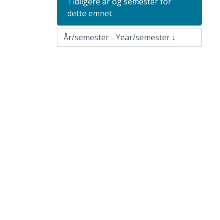
Tidligere år og semester for
dette emnet