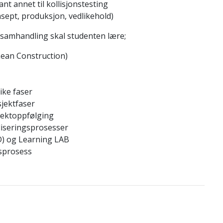
t annet til kollisjonstesting
sept, produksjon, vedlikehold)
/samhandling skal studenten lære;
Lean Construction)
ike faser
sjektfaser
sjektoppfølging
liseringsprosesser
D) og Learning LAB
sprosess