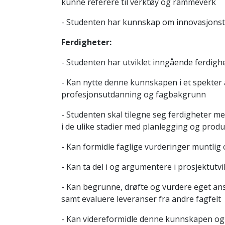
kunne referere til verktøy og rammeverk
- Studenten har kunnskap om innovasjons
Ferdigheter:
- Studenten har utviklet inngående ferdighe
- Kan nytte denne kunnskapen i et spekter av
profesjonsutdanning og fagbakgrunn
- Studenten skal tilegne seg ferdigheter m
i de ulike stadier med planlegging og produ
- Kan formidle faglige vurderinger muntlig o
- Kan ta del i og argumentere i prosjektutvi
- Kan begrunne, drøfte og vurdere eget ans
samt evaluere leveranser fra andre fagfelt
- Kan videreformidle denne kunnskapen og sl