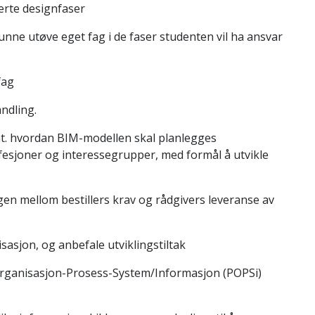
erte designfaser
nne utøve eget fag i de faser studenten vil ha ansvar
fag
ndling.
ht. hvordan BIM-modellen skal planlegges
ofesjoner og interessegrupper, med formål å utvikle
n mellom bestillers krav og rådgivers leveranse av
asjon, og anbefale utviklingstiltak
rganisasjon-Prosess-System/Informasjon (POPSi)