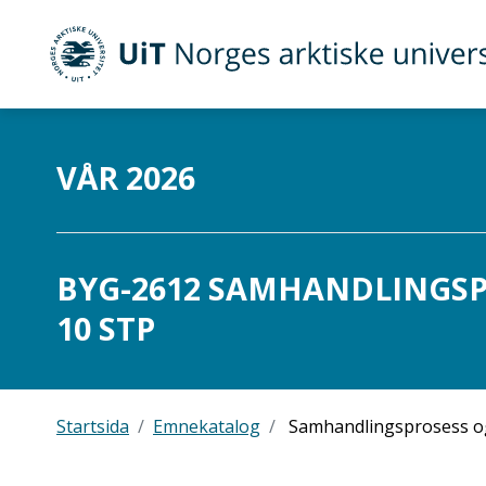
UiT Norges arktiske universitet
Gå til hovedinnhold
VÅR 2026
BYG-2612 SAMHANDLINGSP
10 STP
Startsida
Emnekatalog
Samhandlingsprosess og