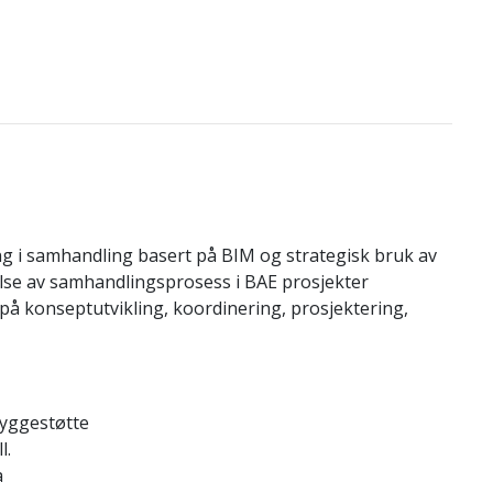
ng i samhandling basert på BIM og strategisk bruk av
delse av samhandlingsprosess i BAE prosjekter
s på konseptutvikling, koordinering, prosjektering,
byggestøtte
l.
a