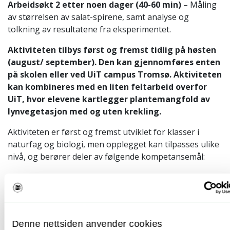
Arbeidsøkt 2 etter noen dager (40-60 min)
– Måling
av størrelsen av salat-spirene, samt analyse og
tolkning av resultatene fra eksperimentet.
Aktiviteten tilbys først og fremst tidlig på høsten
(august/ september). Den kan gjennomføres enten
på skolen eller ved UiT campus Tromsø. Aktiviteten
kan kombineres med en liten feltarbeid overfor
UiT, hvor elevene kartlegger plantemangfold av
lynvegetasjon med og uten krekling.
Aktiviteten er først og fremst utviklet for klasser i
naturfag og biologi, men opplegget kan tilpasses ulike
nivå, og berører deler av følgende kompetansemål:
Naturfag etter 7.trinn
stille spørsmål og lage hypoteser om naturfaglige
fenomener, identifisere variabler og samle data
for å finne svar
Denne nettsiden anvender cookies