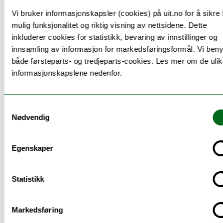
skille mellom observasjoner og slutninger,
Vi bruker informasjonskapsler (cookies) på uit.no for å sikre
organisere data, bruke årsak-virkning-
mulig funksjonalitet og riktig visning av nettsidene. Dette
argumenter, trekke slutninger, vurdere feilkilder
inkluderer cookies for statistikk, bevaring av innstillinger og
og presentere funn
innsamling av informasjon for markedsføringsformål. Vi beny
gjøre rede for betydningen av biologisk mangfold
både førsteparts- og tredjeparts-cookies. Les mer om de uli
og gjennomføre tiltak for å bevare det biologiske
informasjonskapslene nedenfor.
mangfoldet i nærmiljøet
Naturfag etter 10.trinn
Samtykkevalg
stille spørsmål og lage hypoteser om naturfaglige
Nødvendig
fenomener, identifisere avhengige og uavhengige
variabler og samle data for å finne svar
Egenskaper
analysere og bruke innsamlede data til å lage
forklaringer, drøfte forklaringene i lys av relevant
teori og vurdere kvaliteten på egne og andres
Statistikk
undersøkelser
utforske sammenhenger mellom abiotiske og
Markedsføring
biotiske faktorer i et økosystem og diskutere