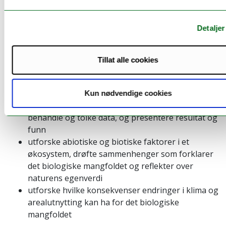
hvordan energi og materie omdannes i kretsløp
Naturfag VG1
Detaljer
gjøre rede for hvordan klimaendringer påvirker
evolusjon, utbredelse av arter og biologisk
Tillat alle cookies
mangfold
Biologi 1
Kun nødvendige cookies
planlegge og gjennomføre undersøkelser, samle,
behandle og tolke data, og presentere resultat og
funn
utforske abiotiske og biotiske faktorer i et
økosystem, drøfte sammenhenger som forklarer
det biologiske mangfoldet og reflekter over
naturens egenverdi
utforske hvilke konsekvenser endringer i klima og
arealutnytting kan ha for det biologiske
mangfoldet