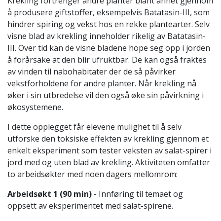
Krekling fortrenger andre planter blant annet gjennom
å produsere giftstoffer, eksempelvis Batatasin-III, som
hindrer spiring og vekst hos en rekke plantearter. Selv
visne blad av krekling inneholder rikelig av Batatasin-
III. Over tid kan de visne bladene hope seg opp i jorden
å forårsake at den blir ufruktbar. De kan også fraktes
av vinden til nabohabitater der de så påvirker
vekstforholdene for andre planter. Når krekling nå
øker i sin utbredelse vil den også øke sin påvirkning i
økosystemene.
I dette opplegget får elevene mulighet til å selv
utforske den toksiske effekten av krekling gjennom et
enkelt eksperiment som tester veksten av salat-spirer i
jord med og uten blad av krekling. Aktiviteten omfatter
to arbeidsøkter med noen dagers mellomrom:
Arbeidsøkt 1 (90 min)
- Innføring til temaet og
oppsett av eksperimentet med salat-spirene.