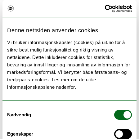
Under besøket
Elevene får en kort presentasjon av temaet
solceller/solenergi. Her ser vi på hvor energien
kommer fra og hvordan vi henter ut energien og
Denne nettsiden anvender cookies
omdanner den til elektrisitet. Det vil være et
Vi bruker informasjonskapsler (cookies) på uit.no for å
hovedfokus på elektrisitetsproduksjon med sola som
sikre best mulig funksjonalitet og riktig visning av
energikilde. Deretter skal elevene gjøre egne forsøk
nettsidene. Dette inkluderer cookies for statistikk,
med solceller. Det er mulig å besøke Institutt for fysikk
bevaring av innstillinger og innsamling av informasjon for
og teknologi sitt solcelleanlegg, som er montert på
markedsføringsformål. Vi benytter både førsteparts- og
taket av Realfagsbygget.
tredjeparts-cookies. Les mer om de ulike
Etterarbeid på skolen
informasjonskapslene nedenfor.
Det vil bli utdelt et oppgavesett som elevene kan gjøre
på skolen i etterkant av besøket, med en varighet på 1
Samtykkevalg
skoletime. Her finnes både teoretiske og matematiske
Nødvendig
oppgaver som baserer seg på foredrag og målinger
gjort under besøket.
Egenskaper