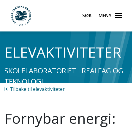
Søk
Meny
UiT Norges arktiske universitet
Gå til hovedinnhold
ELEVAKTIVITETER
SKOLELABORATORIET I REALFAG OG
TEKNOLOGI
Tilbake til elevaktiviteter
Fornybar energi: