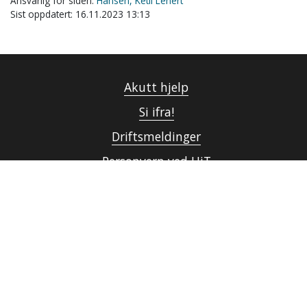
Ansvarlig for siden:
Hansen, Ketil Lenert
Sist oppdatert: 16.11.2023 13:13
Akutt hjelp
Si ifra!
Driftsmeldinger
Personvern ved UiT
Sikkerhet, beredskap og personvern
Informasjonskapsler
Tilgjengelighetserklæring
Kontakt UiT