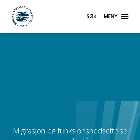
Søk
Meny
UiT Norges arktiske universitet
Gå til hovedinnhold
Migrasjon og funksjonsnedsettelse