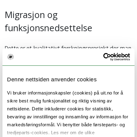
Migrasjon og
funksjonsnedsettelse
Dette er et kvalitativt forskningsprosjekt der man
skal gjennomføre semi-strukturelle intervjuer
med
unge voksne (18-25 år), som har
innvandrerbakgrunn og en eller annen form for
funksjonsnedsettelse.
Denne nettsiden anvender cookies
Vi bruker informasjonskapsler (cookies) på uit.no for å
sikre best mulig funksjonalitet og riktig visning av
nettsidene. Dette inkluderer cookies for statistikk,
bevaring av innstillinger og innsamling av informasjon for
markedsføringsformål. Vi benytter både førsteparts- og
tredjeparts-cookies. Les mer om de ulike