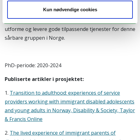
innvandrere med funksjonsnedsettelse.
Kun nødvendige cookies
Denne kunnskapen skal danne utgangspunkt for å
utforme og levere gode tilpassende tjenester for denne
sårbare gruppen i Norge.
PhD-periode: 2020-2024
Publiserte artikler i prosjektet:
1.
Transition to adulthood: experiences of service
providers working with immigrant disabled adolescents
and young adults in Norway, Disability & Society, Taylor
& Francis Online
2.
The lived experience of immigrant parents of