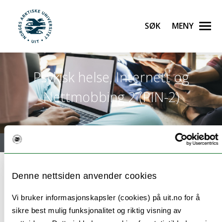
Søk
Meny
UiT Norges arktiske universitet
Gå til hovedinnhold
Psykisk helse, Internett og
Nettmobbing 2 (PIN-2)
Meny
Denne nettsiden anvender cookies
PIN-rapporter
Vi bruker informasjonskapsler (cookies) på uit.no for å
sikre best mulig funksjonalitet og riktig visning av
Hovedrapport Nord-Norge