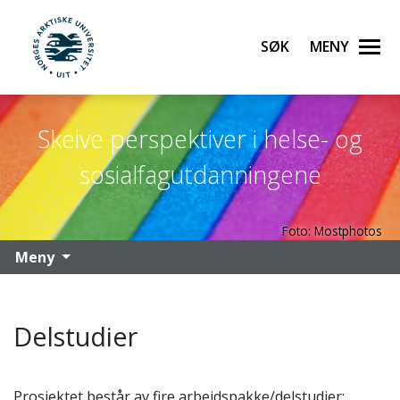
Søk
Meny
UiT Norges arktiske universitet
Gå til hovedinnhold
Skeive perspektiver i helse- og
sosialfagutdanningene
Foto: Mostphotos
Meny
Delstudier
Prosjektet består av fire arbeidspakke/delstudier: