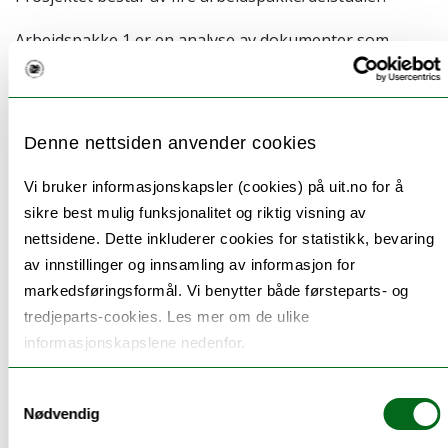
Arbeidspakke 1 er en analyse av dokumenter som
regulerer alle ergoterapi-fysioterapi-, sosialt arbeid-,
sykepleie- og vernepleie-utdanninger i Norge.
Arbeidspakke 2 er en utforsking av hva studenter
Denne nettsiden anvender cookies
opplever å lære om skeive eldre mennesker i
Vi bruker informasjonskapsler (cookies) på uit.no for å
utdanningene. I denne arbeidspakken skal vi
sikre best mulig funksjonalitet og riktig visning av
gjennomføre fokusgruppediskusjoner med studenter
nettsidene. Dette inkluderer cookies for statistikk, bevaring
ved de aktuelle utdanningene.'
av innstillinger og innsamling av informasjon for
markedsføringsformål. Vi benytter både førsteparts- og
I Arbeidspakke 3 gjennomfører vi workshops med
tredjeparts-cookies. Les mer om de ulike
ansatte ved de aktuelle utdanningene for å utforske
informasjonskapslene nedenfor.
hvordan tema knyttet til skeive eldre mennesker kan
tas inn i undervisningen og hvilke
Samtykkevalg
undervisningsressurser det er behov for.
Nødvendig