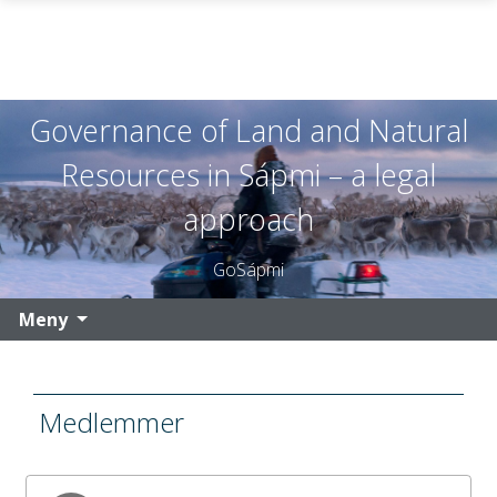
Governance of Land and Natural
Gå til hovedinnhold
Resources in Sápmi – a legal
approach
GoSápmi
Meny
Medlemmer