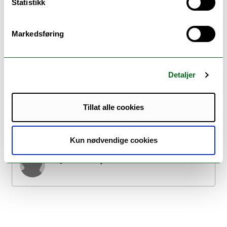
Statistikk
Endalew Lijalem Enyew
Førsteamanuensis
Markedsføring
Nigel Bankes
Detaljer
Tillat alle cookies
Niklas Jonsson
Kun nødvendige cookies
S. James Anaya