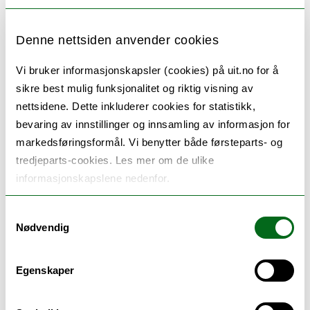
Denne nettsiden anvender cookies
Eivind Torp
Vi bruker informasjonskapsler (cookies) på uit.no for å
sikre best mulig funksjonalitet og riktig visning av
nettsidene. Dette inkluderer cookies for statistikk,
Ánde Somby
bevaring av innstillinger og innsamling av informasjon for
Førsteamanuensis
markedsføringsformål. Vi benytter både førsteparts- og
tredjeparts-cookies. Les mer om de ulike
informasjonskapslene nedenfor.
Øyvind Ravna (Prosjektleder)
Professor
Samtykkevalg
Nødvendig
Margherita Paola Poto
Forsker
Egenskaper