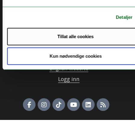
Detaljer
Kontakt UiT
For media
Tillat alle cookies
For skoler
Kun nødvendige cookies
Ledige stillinger
English website
Logg inn