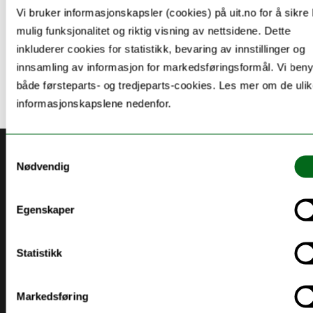
programvare.
Vi bruker informasjonskapsler (cookies) på uit.no for å sikre
mulig funksjonalitet og riktig visning av nettsidene. Dette
Lenka til sida finner du
inkluderer cookies for statistikk, bevaring av innstillinger og
her:
https://dataverse.no/dataverse/r
innsamling av informasjon for markedsføringsformål. Vi beny
både førsteparts- og tredjeparts-cookies. Les mer om de uli
informasjonskapslene nedenfor.
Samtykkevalg
Akutt hjelp
Nødvendig
Si ifra!
Egenskaper
Driftsmeldinger
Personvern ved UiT
Statistikk
Sikkerhet, beredskap og personvern
Informasjonskapsler
Markedsføring
Tilgjengelighetserklæring