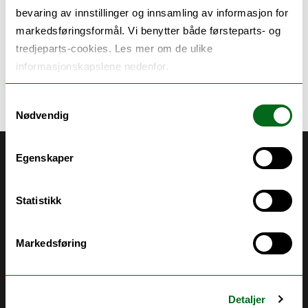
bevaring av innstillinger og innsamling av informasjon for
arrangementer på Vega uke 17/22, inviterer vi til
markedsføringsformål. Vi benytter både førsteparts- og
fuglevokterkurs i Hysværøyan 1. mai- helga.
tredjeparts-cookies. Les mer om de ulike
informasjonskapslene nedenfor.
Program hekkeverksted Hysværøyan
Samtykkevalg
Nødvendig
Egenskaper
Akutt hjelp
Si ifra!
Statistikk
Driftsmeldinger
Personvern ved UiT
Markedsføring
Sikkerhet, beredskap og personvern
Informasjonskapsler
Detaljer