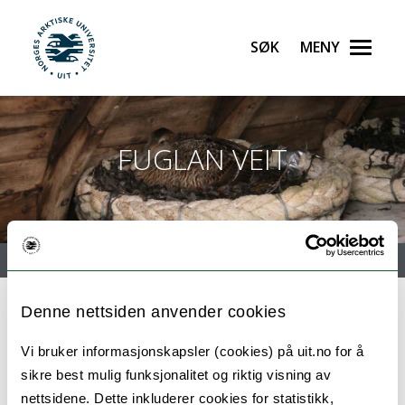
Søk
Meny
UiT Norges arktiske universitet
Gå til hovedinnhold
FUGLAN VEIT
Meny
Denne nettsiden anvender cookies
FUGLEVOKTERKURS Vegaøyan
Vi bruker informasjonskapsler (cookies) på uit.no for å
sikre best mulig funksjonalitet og riktig visning av
nettsidene. Dette inkluderer cookies for statistikk,
Som del av forskningsprosjektet FUGLAN VEIT sine