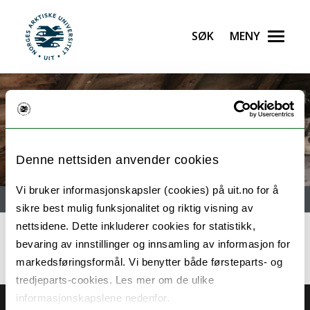
Søk
Meny
UiT Norges arktiske universitet
Gå til hovedinnhold
FUGLAN VEIT
Denne nettsiden anvender cookies
Vi bruker informasjonskapsler (cookies) på uit.no for å
Meny
sikre best mulig funksjonalitet og riktig visning av
nettsidene. Dette inkluderer cookies for statistikk,
bevaring av innstillinger og innsamling av informasjon for
markedsføringsformål. Vi benytter både førsteparts- og
tredjeparts-cookies. Les mer om de ulike
informasjonskapslene nedenfor.