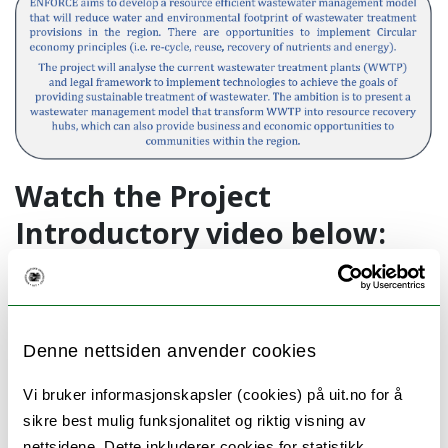
Watch the Project
Introductory video below:
Click here -
Introduction to
ENFORCE Project
Denne nettsiden anvender cookies
Partners
Vi bruker informasjonskapsler (cookies) på uit.no for å
UiT, The Arctic University of Norway
sikre best mulig funksjonalitet og riktig visning av
University of Ireland Galway, Ireland
nettsidene. Dette inkluderer cookies for statistikk,