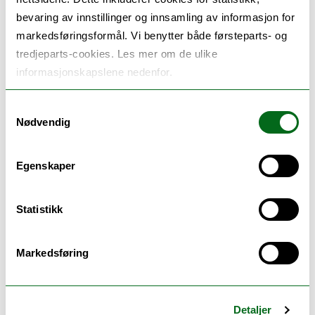
Faroese Environmental Agency, Faroe
bevaring av innstillinger og innsamling av informasjon for
Islands
markedsføringsformål. Vi benytter både førsteparts- og
Arctic Experts, Norway
tredjeparts-cookies. Les mer om de ulike
informasjonskapslene nedenfor.
Samtykkevalg
Nødvendig
Egenskaper
Statistikk
Markedsføring
Detaljer