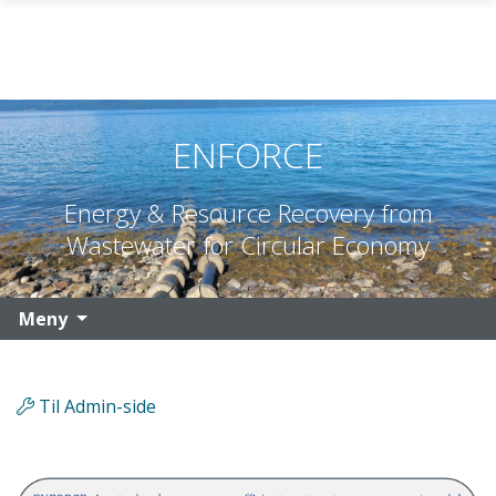
Gå til hovedinnhold
ENFORCE
Energy & Resource Recovery from
Wastewater for Circular Economy
Meny
Til Admin-side