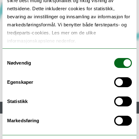
sikre best mulig funksjonalitet og riktig visning av
nettsidene. Dette inkluderer cookies for statistikk,
bevaring av innstillinger og innsamling av informasjon for
markedsføringsformål. Vi benytter både førsteparts- og
tredjeparts-cookies. Les mer om de ulike
informasjonskapslene nedenfor.
Samtykkevalg
Nødvendig
Egenskaper
Statistikk
Meny
Markedsføring
Do Alto Rio Negro ao Ártico: