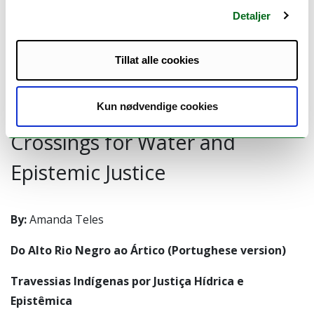
Travessias Indígenas por
Detaljer
Justiça Hídrica e Epistêmica
Tillat alle cookies
From the Upper Rio Negro to
the Arctic: Indigenous
Kun nødvendige cookies
Crossings for Water and
Epistemic Justice
By:
Amanda Teles
Do Alto Rio Negro ao Ártico (Portughese version)
Travessias Indígenas por Justiça Hídrica e
Epistêmica