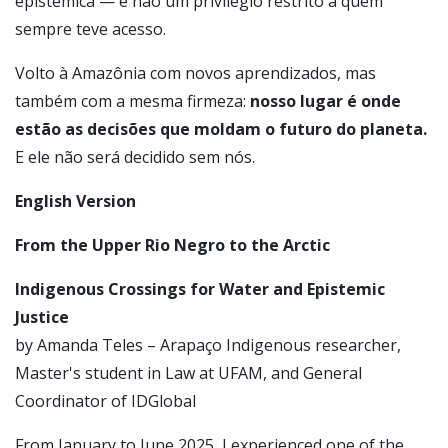
epistêmica — e não um privilégio restrito a quem
sempre teve acesso.
Volto à Amazônia com novos aprendizados, mas
também com a mesma firmeza:
nosso lugar é onde
estão as decisões que moldam o futuro do planeta.
E ele não será decidido sem nós.
English Version
From the Upper Rio Negro to the Arctic
Indigenous Crossings for Water and Epistemic
Justice
by Amanda Teles – Arapaço Indigenous researcher,
Master's student in Law at UFAM, and General
Coordinator of IDGlobal
From January to June 2025, I experienced one of the