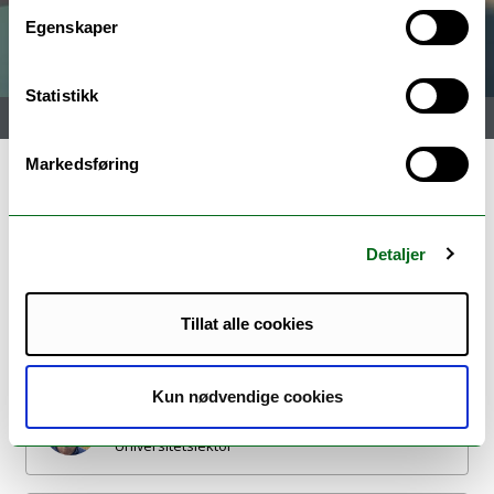
Egenskaper
Statistikk
Meny
Markedsføring
Medlemmer
Detaljer
Sidsel Boldermo (Prosjektleder)
Tillat alle cookies
Førsteamanuensis
Kun nødvendige cookies
Helge Habbestad
Universitetslektor