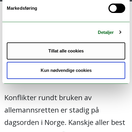
Markedsføring
Allemannsrettens omstridte
natur: – Reforhandlinger av
Detaljer
lokale sedvaner i lag med
Tillat alle cookies
småbrukere i periferilandskap
(LOCUS)
Kun nødvendige cookies
Konflikter rundt bruken av
allemannsretten er stadig på
dagsorden i Norge. Kanskje aller best