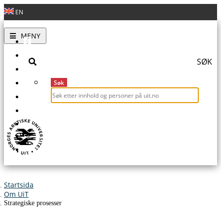
EN
A
A
A
Toggle
MENY
navigation
SØK
Søk
For studenter
For ansatte
Startsida
Om UiT
Strategiske prosesser