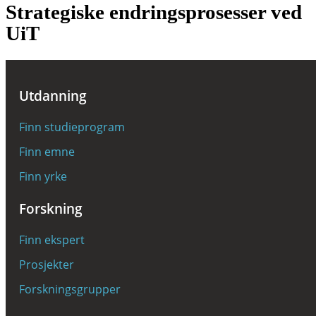
Strategiske endringsprosesser ved
UiT
Universitetsstyret har, med utgangspunkt i
«Drivkraft i nord», strategi frem til 2020,
Utdanning
besluttet iverksetting av flere strategiske
Finn studieprogram
endringsprosesser. Prosessene skal alle bidra
Finn emne
til å forenkle, fornye og forbedre UiT Norges
Finn yrke
arktiske universitet.
Forskning
Finn ekspert
Prosjekter
Sammenhengende tjenester
Forskningsgrupper