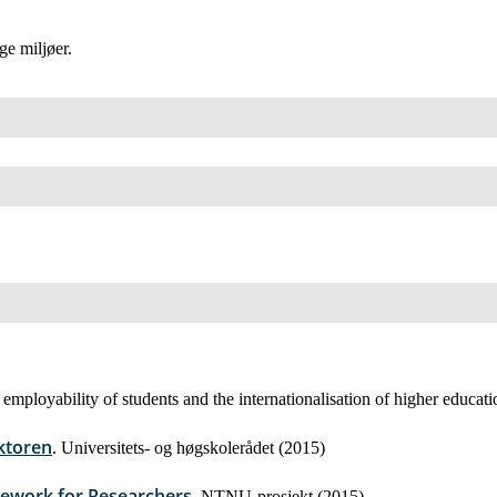
ge miljøer.
d employability of students and the internationalisation of higher educati
ektoren
. Universitets- og høgskolerådet (2015)
mework for Researchers
. NTNU-prosjekt (2015)