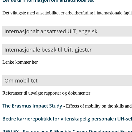
Lenke til informasjon om ansattmobilitet
Det viktigste med ansattobilitet er arbeidserfaring i internasjonale fagli
Internasjonalt ansatt ved UiT, engelsk
Internasjonale besøk til UiT, gjester
Lenke kommer her
Om mobilitet
Referanser til utvalgte rapporter og dokumenter
The Erasmus Impact Study
- Effects of mobility on the skills an
Bedre karrierepolitikk for vitenskapelig personale i UH-s
REFLEX - Responsive & Flexible Career Development Fra