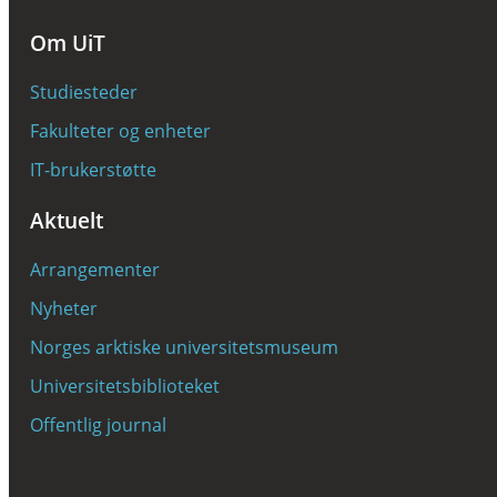
Om UiT
Studiesteder
Fakulteter og enheter
IT-brukerstøtte
Aktuelt
Arrangementer
Nyheter
Norges arktiske universitetsmuseum
Universitetsbiblioteket
Offentlig journal
KONTAKTINFORMASJON
E-post
mobility@uit.no