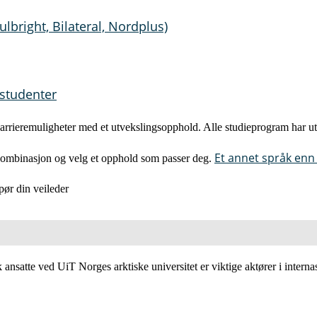
bright, Bilateral, Nordplus)
studenter
karrieremuligheter med et utvekslingsopphold. Alle studieprogram har ut
Et annet språk enn
agkombinasjon og velg et opphold som passer deg.
pør din veileder
k ansatte ved UiT Norges arktiske universitet er viktige aktører i interna