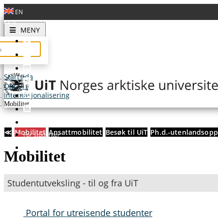
EN
A
A
A
Toggle
MENY
navigation
Startsida
Om UiT
Internasjonalisering
Mobilitet
≪
Mobilitet
Ansattmobilitet
Besøk til UiT
Ph.d.-utenlandsop
For studenter
For ansatte
Mobilitet
Studentutveksling - til og fra UiT
Portal for utreisende studenter