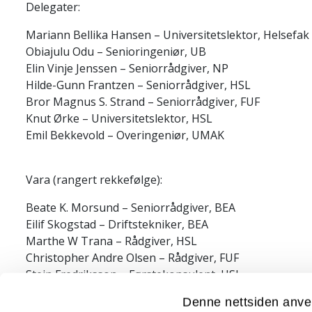
Delegater:
Mariann Bellika Hansen – Universitetslektor, Helsefak
Obiajulu Odu – Senioringeniør, UB
Elin Vinje Jenssen – Seniorrådgiver, NP
Hilde-Gunn Frantzen – Seniorrådgiver, HSL
Bror Magnus S. Strand – Seniorrådgiver, FUF
Knut Ørke – Universitetslektor, HSL
Emil Bekkevold – Overingeniør, UMAK
Vara (rangert rekkefølge):
Beate K. Morsund – Seniorrådgiver, BEA
Eilif Skogstad – Driftstekniker, BEA
Marthe W Trana – Rådgiver, HSL
Christopher Andre Olsen – Rådgiver, FUF
Stein Fredriksson – Førstekonsulent, HSL
Jeanette Ovesen Strand – Rådgiver, BFE
Denne nettsiden anve