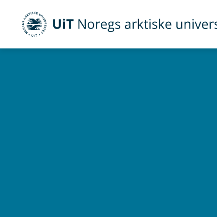
UiT Noregs arktiske universitet
Gå til hovedinnhold