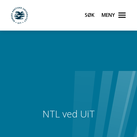
Søk
Meny
UiT Noregs arktiske universitet
Gå til hovedinnhold
NTL ved UiT