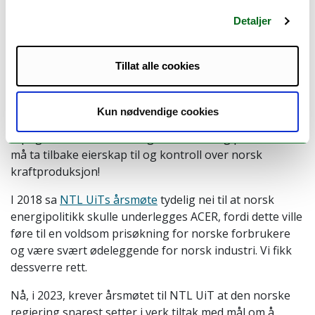
norske forbrukere – til en kostpris på knappe 13 øre pr
Detaljer
kWh- plutselig kostet norske forbrukere opp mot 822
øre pr kWh.
Tillat alle cookies
Dette kan ikke fortsette. Eldre mennesker i Norge skal
ikke fryse seg gjennom vinteren fordi de ikke har råd til
å betale strømregningen. Norsk landbruk og industri
Kun nødvendige cookies
med titusenvis av arbeidsplasser står i fare for å gå
tapt grunnet en fullstendig feilslått energipolitikk. Vi
må ta tilbake eierskap til og kontroll over norsk
kraftproduksjon!
I 2018 sa
NTL UiTs årsmøte
tydelig nei til at norsk
energipolitikk skulle underlegges ACER, fordi dette ville
føre til en voldsom prisøkning for norske forbrukere
og være svært ødeleggende for norsk industri. Vi fikk
dessverre rett.
Nå, i 2023, krever årsmøtet til NTL UiT at den norske
regjering snarest setter i verk tiltak med mål om å