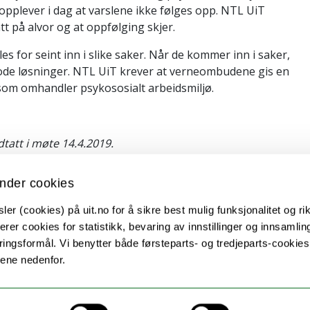
opplever i dag at varslene ikke følges opp. NTL UiT
tt på alvor og at oppfølging skjer.
for seint inn i slike saker. Når de kommer inn i saker,
gode løsninger. NTL UiT krever at verneombudene gis en
er som omhandler psykososialt arbeidsmiljø.
dtatt i møte 14.4.2019.
nder cookies
er (cookies) på uit.no for å sikre best mulig funksjonalitet og rik
erer cookies for statistikk, bevaring av innstillinger og innsamlin
Kontakt UiT
ingsformål. Vi benytter både førsteparts- og tredjeparts-cookie
For media
lene nedenfor.
For skoler
Ledige stillinger