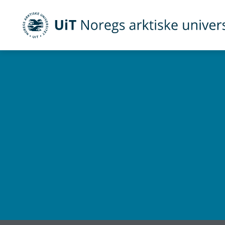
UiT Noregs arktiske universitet
Gå til hovedinnhold