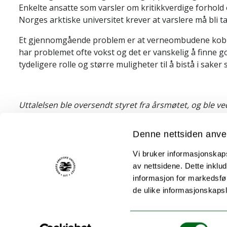
Enkelte ansatte som varsler om kritikkverdige forhold 
Norges arktiske universitet krever at varslere må bli ta
Et gjennomgående problem er at verneombudene kobles 
har problemet ofte vokst og det er vanskelig å finne 
tydeligere rolle og større muligheter til å bistå i sak
Uttalelsen ble oversendt styret fra årsmøtet, og ble ve
Denne nettsiden anve
Vi bruker informasjonskapsl
av nettsidene. Dette inklud
Akutt hjelp
informasjon for markedsfør
Si ifra!
de ulike informasjonskaps
Driftsmeldinger
Personvern ved UiT
Samtykkevalg