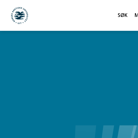
Søk
UiT Noregs arktiske universitet
Gå til hovedinnhold