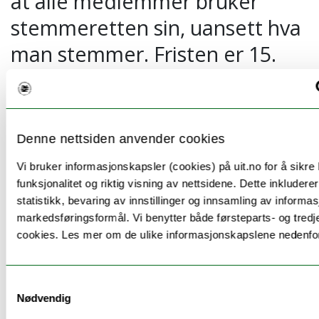
at alle medlemmer bruker
stemmeretten sin, uansett hva
man stemmer. Fristen er 15.
mai!
Hvordan avgi stemme?
Denne nettsiden anvender cookies
Alle NTLs medlemmer skal ha mottatt epost og sms
datert 27. april med informasjon om hvordan man kan
Vi bruker informasjonskapsler (cookies) på uit.no for å sikre
avgi sin stemme.
funksjonalitet og riktig visning av nettsidene. Dette inkludere
statistikk, bevaring av innstillinger og innsamling av informas
Hvis du av ulike grunner ikke har mottatt sms, kan du
markedsføringsformål. Vi benytter både førsteparts- og tredj
stemme ved å logge deg inn med NTL-
cookies. Les mer om de ulike informasjonskapslene nedenfo
medlemsnummer som brukernavn og fødselsdato
(seks siffer) som passord her:
Samtykkevalg
https://compendiamedlem.no/avstemning/ntl/avstemning.
Nødvendig
Medlemsnummer finner du på medlemskortet ditt eller