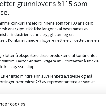
 etter grunnlovens §115 som
se.
 samme konkurransefortrinnene som for 100 år siden;
norsk energipolitikk ikke lenger skal bestemmes av
mister industrien denne tryggheten og en
er. Kombinert med en høyere nettleie vil dette være en
 slutter å eksportere disse produktene til kontinentet
vilsom. Derfor er det viktigere at vi fortsetter å utvikle
le klimagassutslipp.
CER er intet mindre enn suverenitetsavståelse og må
Stortinget hvor minst 2/3 av representantene er samlet.
 Norges arktiske universitet
nder cookies