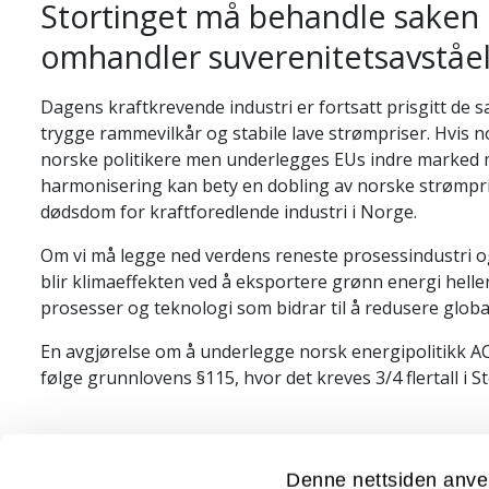
Stortinget må behandle saken
omhandler suverenitetsavståel
Dagens kraftkrevende industri er fortsatt prisgitt de
trygge rammevilkår og stabile lave strømpriser. Hvis 
norske politikere men underlegges EUs indre marked 
harmonisering kan bety en dobling av norske strømpris
dødsdom for kraftforedlende industri i Norge.
Om vi må legge ned verdens reneste prosessindustri og
blir klimaeffekten ved å eksportere grønn energi heller t
prosesser og teknologi som bidrar til å redusere globa
En avgjørelse om å underlegge norsk energipolitikk A
følge grunnlovens §115, hvor det kreves 3/4 flertall i 
Uttalelsen ble enstemmig vedtatt på årsmøte i NTL UiT
Denne nettsiden anve