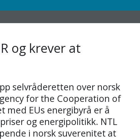
ER og krever at
 opp selvråderetten over norsk
 Agency for the Cooperation of
et med EUs energibyrå er å
riser og energipolitikk. NTL
ipende i norsk suverenitet at