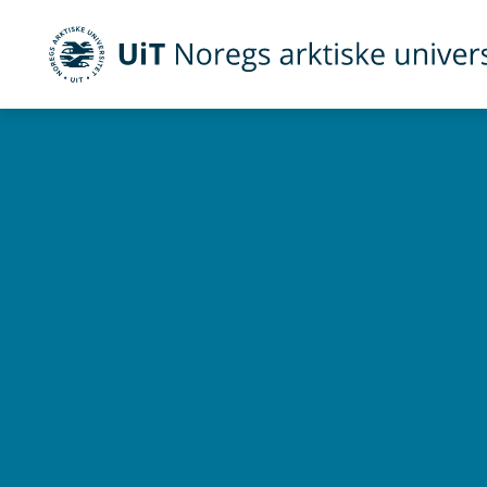
UiT Noregs arktiske universitet
Gå til hovedinnhold