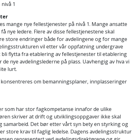
 nivå 1
ter
tes mange nye fellestjenester på nivå 1. Mange ansatte
g få nye ledere. Flere av disse fellestjenestene skal
re store endringer både for avdelingene og for mange
delingsstrukturen vil etter vår oppfatning undergrave
i flytta fra etablering av fellestjenester til etablering
før de nye avdelingslederne på plass. Uavhengig av hva vi
te lurt.
n konsentreres om bemanningsplaner, innplasseringer
ter som har stor fagkompetanse innafor de ulike
ren skriver at drift og utviklingsoppgaver ikke skal
lig samarbeid. Det bør etter vårt syn bety en styrking og
er store krav til faglig ledelse. Dagens avdelingsstruktur
ansen representert ved avdelingsdirektørene og gir