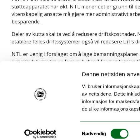
støtteapparatet har økt. NTL mener det er grunn til be
vitenskapelig ansatte må gjøre mer administrativt arbeid
besparende.
Deler av kutta skal ta ved å redusere driftskostnader
etablere felles driftssystemer også vil redusere UiTs d
NTL er uenig i forslaget om å lage bemanningsplaner 
sikt blir det ikke færre ledere, heller ikke med forslag 
vikarer for fast ansatte som er i permisjon. NTL er og
Denne nettsiden anve
etablert og nye digitale løsninger er på plass. Hvorda
hvis mange føler at de egentlig er «overtallige»?
Vi bruker informasjonskapsl
av nettsidene. Dette inklud
Campusorganisering og oppgaver
informasjon for markedsfør
NTL er fornøyd med forslag til campusadministrasjon o
de ulike informasjonskaps
Arbeidsdeling mellom nivå 1 og 2; hva er fellestje
Formidlingsarbeid er en av kjerneoppgavene til et univers
Samtykkevalg
forskningsmiljøer også prioriterer formidlingsarbeid. 
Nødvendig