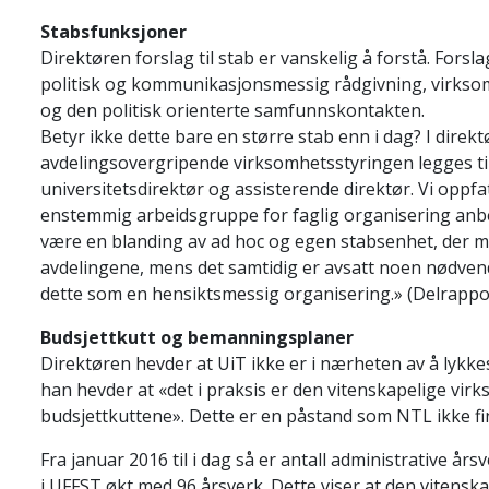
Stabsfunksjoner
Direktøren forslag til stab er vanskelig å forstå. Forsla
politisk og kommunikasjonsmessig rådgivning, virksom
og den politisk orienterte samfunnskontakten.
Betyr ikke dette bare en større stab enn i dag? I direkt
avdelingsovergripende virksomhetsstyringen legges ti
universitetsdirektør og assisterende direktør. Vi oppfatt
enstemmig arbeidsgruppe for faglig organisering anbef
være en blanding av ad hoc og egen stabsenhet, der my
avdelingene, mens det samtidig er avsatt noen nødven
dette som en hensiktsmessig organisering.» (Delrappor
Budsjettkutt og bemanningsplaner
Direktøren hevder at UiT ikke er i nærheten av å lykke
han hevder at «det i praksis er den vitenskapelige vir
budsjettkuttene». Dette er en påstand som NTL ikke fi
Fra januar 2016 til i dag så er antall administrative å
i UFFST økt med 96 årsverk. Dette viser at den vitenska