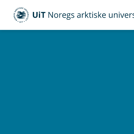
UiT Noregs arktiske universitet
Gå til hovedinnhold