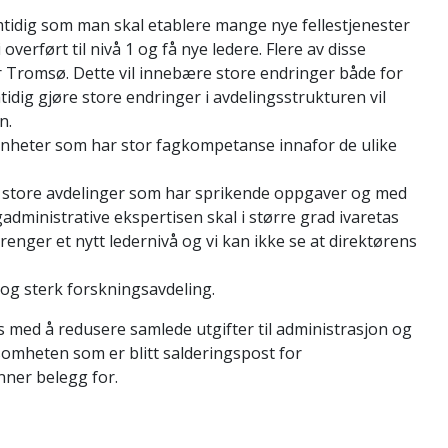
amtidig som man skal etablere mange nye fellestjenester
overført til nivå 1 og få nye ledere. Flere av disse
r Tromsø. Dette vil innebære store endringer både for
dig gjøre store endringer i avdelingsstrukturen vil
n.
 enheter som har stor fagkompetanse innafor de ulike
to store avdelinger som har sprikende oppgaver og med
dministrative ekspertisen skal i større grad ivaretas
enger et nytt ledernivå og vi kan ikke se at direktørens
 og sterk forskningsavdeling.
s med å redusere samlede utgifter til administrasjon og
ksomheten som er blitt salderingspost for
nner belegg for.