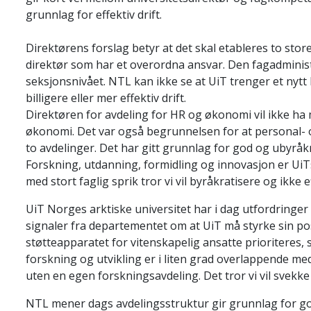
grunnlag for effektiv drift.
Direktørens forslag betyr at det skal etableres to st
direktør som har et overordna ansvar. Den fagadminist
seksjonsnivået. NTL kan ikke se at UiT trenger et nytt 
billigere eller mer effektiv drift.
Direktøren for avdeling for HR og økonomi vil ikke ha 
økonomi. Det var også begrunnelsen for at personal- o
to avdelinger. Det har gitt grunnlag for god og ubyråkra
Forskning, utdanning, formidling og innovasjon er UiTs
med stort faglig sprik tror vi vil byråkratisere og ikke
UiT Norges arktiske universitet har i dag utfordringer
signaler fra departementet om at UiT må styrke sin p
støtteapparatet for vitenskapelig ansatte prioriteres, 
forskning og utvikling er i liten grad overlappende me
uten en egen forskningsavdeling. Det tror vi vil svekke 
NTL mener dags avdelingsstruktur gir grunnlag for god