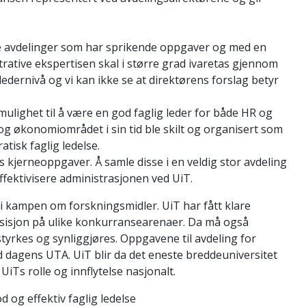
ore avdelinger som har sprikende oppgaver og med en
rative ekspertisen skal i større grad ivaretas gjennom
ledernivå og vi kan ikke se at direktørens forslag betyr
mulighet til å være en god faglig leder for både HR og
g økonomiområdet i sin tid ble skilt og organisert som
tisk faglig ledelse.
 kjerneoppgaver. Å samle disse i en veldig stor avdeling
 effektivisere administrasjonen ved UiT.
 i kampen om forskningsmidler. UiT har fått klare
osisjon på ulike konkurransearenaer. Da må også
styrkes og synliggjøres. Oppgavene til avdeling for
d dagens UTA. UiT blir da det eneste breddeuniversitet
UiTs rolle og innflytelse nasjonalt.
 og effektiv faglig ledelse