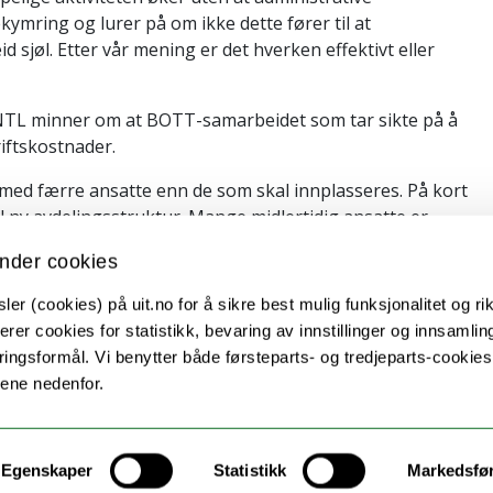
kymring og lurer på om ikke dette fører til at
 sjøl. Etter vår mening er det hverken effektivt eller
. NTL minner om at BOTT-samarbeidet som tar sikte på å
riftskostnader.
med færre ansatte enn de som skal innplasseres. På kort
til ny avdelingsstruktur. Mange midlertidig ansatte er
så imot å redusere bemanninga før fellestjenestene er
nder cookies
n ivareta arbeidsmiljøet og de ansatte på en god måte
er (cookies) på uit.no for å sikre best mulig funksjonalitet og rik
erer cookies for statistikk, bevaring av innstillinger og innsamlin
ingsformål. Vi benytter både førsteparts- og tredjeparts-cookie
g organisering i det framlagte forslaget.
lene nedenfor.
nester?
itet. I dag stilles det krav til vitenskapelig ansatte og
Dette forutsetter etter vår mening et støtteapparat også
Egenskaper
Statistikk
Markedsfø