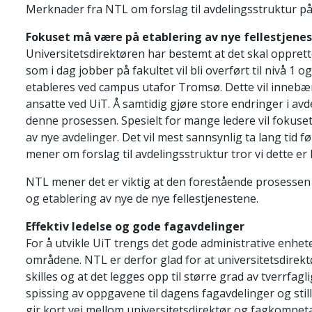
Merknader fra NTL om forslag til avdelingsstruktur på
Fokuset må være på etablering av nye fellestjenes
Universitetsdirektøren har bestemt at det skal oppret
som i dag jobber på fakultet vil bli overført til nivå 1 o
etableres ved campus utafor Tromsø. Dette vil innebæ
ansatte ved UiT. Å samtidig gjøre store endringer i av
denne prosessen. Spesielt for mange ledere vil fokuset bl
av nye avdelinger. Det vil mest sannsynlig ta lang tid 
mener om forslag til avdelingsstruktur tror vi dette er li
NTL mener det er viktig at den forestående prosesse
og etablering av nye de nye fellestjenestene.
Effektiv ledelse og gode fagavdelinger
For å utvikle UiT trengs det gode administrative enhe
områdene. NTL er derfor glad for at universitetsdirektø
skilles og at det legges opp til større grad av tverrfag
spissing av oppgavene til dagens fagavdelinger og still
gir kort vei mellom universitetsdirektør og fagkompet