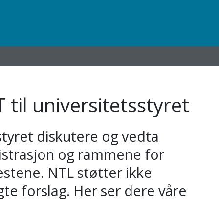
til universitetsstyret
sstyret diskutere og vedta
nistrasjon og rammene for
estene. NTL støtter ikke
te forslag. Her ser dere våre