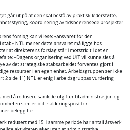
get går ut på at den skal bestå av praktisk lederstøtte,
hetsstyring, koordinering av tidsbegrensede prosjekter
ørens forslag kan vi lese; «ansvaret for den
l stab» NTL mener dette ansvaret må ligge hos
er at direktørens forslag står i motstrid til det en
alte: «Dagens organisering ved UiT vil kunne sies å
e av det strategiske stabsarbeidet forventes gjort i
dige ressurser i en egen enhet. Arbeidsgruppen ser ikke
t 2 side 11) NTL er enig i arbeidsgruppas vurdering.
s med å redusere samlede utgifter til administrasjon og
ksomheten som er blitt salderingspost for
nner belegg for.
rsverk redusert med 15. I samme periode har antall årsverk
pelige aktiviteten øker uten at administrative