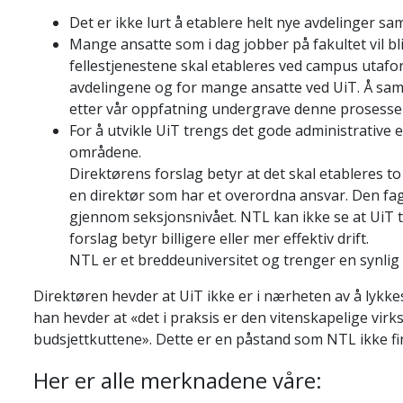
Det er ikke lurt å etablere helt nye avdelinger s
Mange ansatte som i dag jobber på fakultet vil bli 
fellestjenestene skal etableres ved campus utafo
avdelingene og for mange ansatte ved UiT. Å samti
etter vår oppfatning undergrave denne prosesse
For å utvikle UiT trengs det gode administrative
områdene.
Direktørens forslag betyr at det skal etableres 
en direktør som har et overordna ansvar. Den faga
gjennom seksjonsnivået. NTL kan ikke se at UiT tr
forslag betyr billigere eller mer effektiv drift.
NTL er et breddeuniversitet og trenger en synlig
Direktøren hevder at UiT ikke er i nærheten av å lykke
han hevder at «det i praksis er den vitenskapelige vir
budsjettkuttene». Dette er en påstand som NTL ikke fi
Her er alle merknadene våre: