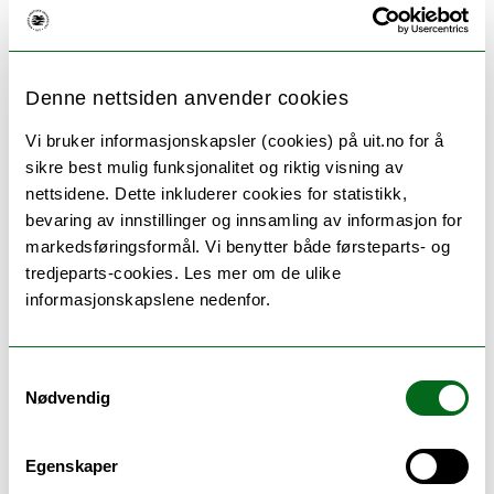
fram til kl. 20), mandag til
fredag. Det er ikke tillatt å
opparbeide seg fleksitid
Denne nettsiden anvender cookies
utenfor den ytre arbeidstiden.
Vi bruker informasjonskapsler (cookies) på uit.no for å
sikre best mulig funksjonalitet og riktig visning av
nettsidene. Dette inkluderer cookies for statistikk,
bevaring av innstillinger og innsamling av informasjon for
Fleksitiden avregnes en eller to ganger i året. Det er
markedsføringsformål. Vi benytter både førsteparts- og
tillatt å overføre 50 timer (tidligere 45) fra en periode til
tredjeparts-cookies. Les mer om de ulike
neste. Har du mer enn 10 minustimer ved slutten av en
informasjonskapslene nedenfor.
avregningsperiode vil disse bli trukket fra lønna di.
Hva er fleksitidsavtalen?
Samtykkevalg
Nødvendig
Fleksitidsavtalen er en særavtale som er inngått
mellom Staten og LO Stat, Unio, YS Stat og
Akademikerne. Den gjelder i staten. Fleksibel arbeidstid
Egenskaper
er i utgangspunktet en gjennomsnittsberegnet