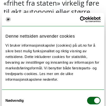
«frihet fra staten» virkelig føre
til økt autonomi eller større
avhengighet av
markedskreftene? Hva vil økt
næringslivssamarbeid medføre
Denne nettsiden anvender cookies
når det gjelder faglig
Vi bruker informasjonskapsler (cookies) på uit.no for å
sikre best mulig funksjonalitet og riktig visning av
autonomi? Er de «frie
nettsidene. Dette inkluderer cookies for statistikk,
forskningsmidlene» egentlig så
bevaring av innstillinger og innsamling av informasjon for
markedsføringsformål. Vi benytter både førsteparts- og
frie?
tredjeparts-cookies. Les mer om de ulike
informasjonskapslene nedenfor.
Samtykkevalg
NTL UiT arrangerer åpent forskningspolitisk
Nødvendig
seminar fredag 16. mars, klokka 10.15-12.00.