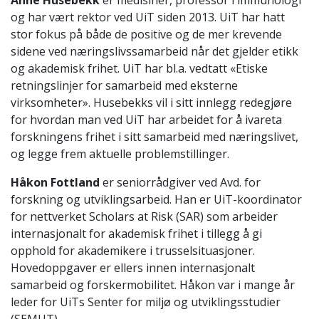
Anne Husebekk
er medisiner, professor i immunologi
og har vært rektor ved UiT siden 2013. UiT har hatt
stor fokus på både de positive og de mer krevende
sidene ved næringslivssamarbeid når det gjelder etikk
og akademisk frihet. UiT har bl.a. vedtatt «Etiske
retningslinjer for samarbeid med eksterne
virksomheter». Husebekks vil i sitt innlegg redegjøre
for hvordan man ved UiT har arbeidet for å ivareta
forskningens frihet i sitt samarbeid med næringslivet,
og legge frem aktuelle problemstillinger.
Håkon Fottland
er seniorrådgiver ved Avd. for
forskning og utviklingsarbeid. Han er UiT-koordinator
for nettverket Scholars at Risk (SAR) som arbeider
internasjonalt for akademisk frihet i tillegg å gi
opphold for akademikere i trusselsituasjoner.
Hovedoppgaver er ellers innen internasjonalt
samarbeid og forskermobilitet. Håkon var i mange år
leder for UiTs Senter for miljø og utviklingsstudier