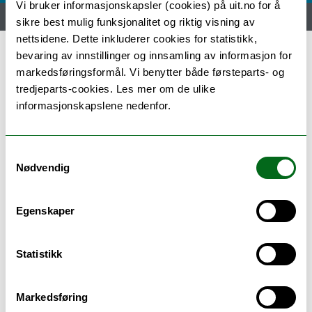
Vi bruker informasjonskapsler (cookies) på uit.no for å
Hjem
Nyheter
Engelsk / English
sikre best mulig funksjonalitet og riktig visning av
nettsidene. Dette inkluderer cookies for statistikk,
bevaring av innstillinger og innsamling av informasjon for
markedsføringsformål. Vi benytter både førsteparts- og
Informasjon om lokale
tredjeparts-cookies. Les mer om de ulike
forhandlinger 2016
informasjonskapslene nedenfor.
På intranett finner du en side
Samtykkevalg
Nødvendig
med nyttig informasjon om
lokale forhandlinger 2016.
Egenskaper
Merk at frist for å sende inn kravskjema er fredag 16.
september.
Statistikk
Gå til nettsida om lokale forhandlinger
Markedsføring