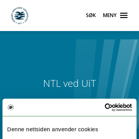
Søk
Meny
UiT Noregs arktiske universitet
Gå til hovedinnhold
NTL ved UiT
Denne nettsiden anvender cookies