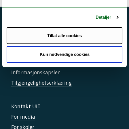
Detaljer
Akutt hjelp
Si ifra!
Tillat alle cookies
Driftsmeldinger
Personvern ved UiT
Kun nødvendige cookies
Sikkerhet, beredskap og personvern
Informasjonskapsler
Tilgjengelighetserklæring
Kontakt UiT
For media
For skoler