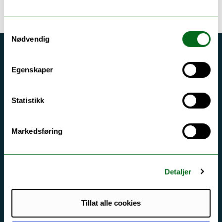
Samtykkevalg
Nødvendig
Akutt hjelp
Egenskaper
Si ifra!
Driftsmeldinger
Statistikk
Personvern ved UiT
Sikkerhet, beredskap og personvern
Markedsføring
Informasjonskapsler
Tilgjengelighetserklæring
Detaljer
Tillat alle cookies
Kontakt UiT