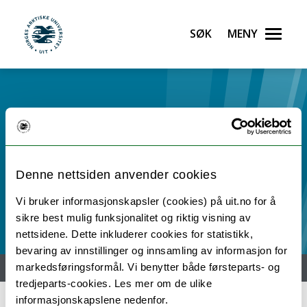
Søk
Meny
UiT Noregs arktiske universitet
Gå til hovedinnhold
NTL ved UiT
Denne nettsiden anvender cookies
Vi bruker informasjonskapsler (cookies) på uit.no for å
sikre best mulig funksjonalitet og riktig visning av
nettsidene. Dette inkluderer cookies for statistikk,
bevaring av innstillinger og innsamling av informasjon for
Hjem
Nyheter
Engelsk / English
markedsføringsformål. Vi benytter både førsteparts- og
tredjeparts-cookies. Les mer om de ulike
informasjonskapslene nedenfor.