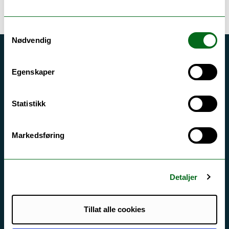
Samtykkevalg
Nødvendig
Akutt hjelp
Egenskaper
Si ifra!
Driftsmeldinger
Statistikk
Personvern ved UiT
Sikkerhet, beredskap og personvern
Markedsføring
Informasjonskapsler
Tilgjengelighetserklæring
Detaljer
Tillat alle cookies
Kontakt UiT