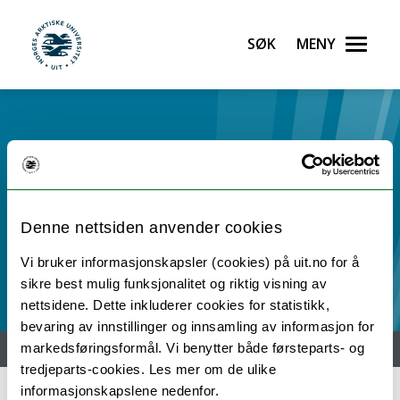
Søk
Meny
UiT Noregs arktiske universitet
Gå til hovedinnhold
NTL ved UiT
Denne nettsiden anvender cookies
Vi bruker informasjonskapsler (cookies) på uit.no for å
sikre best mulig funksjonalitet og riktig visning av
nettsidene. Dette inkluderer cookies for statistikk,
bevaring av innstillinger og innsamling av informasjon for
Hjem
Nyheter
Engelsk / English
markedsføringsformål. Vi benytter både førsteparts- og
tredjeparts-cookies. Les mer om de ulike
informasjonskapslene nedenfor.