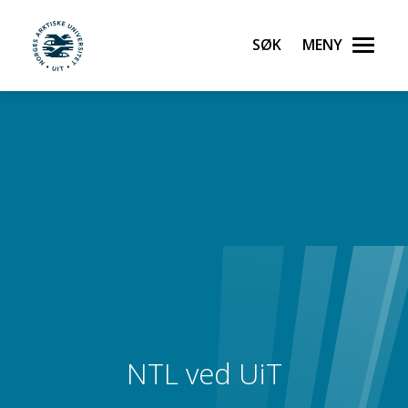
Søk
Meny
UiT Noregs arktiske universitet
Gå til hovedinnhold
NTL ved UiT