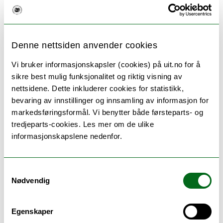
Fusjonen mellom UiT og
Høgskolen i Finnmark er nå en
Denne nettsiden anvender cookies
realitet og vi jobber alle ved
Vi bruker informasjonskapsler (cookies) på uit.no for å
UiT Norges arktiske universitet.
sikre best mulig funksjonalitet og riktig visning av
nettsidene. Dette inkluderer cookies for statistikk,
Styret i NTL vil spesielt ønske
bevaring av innstillinger og innsamling av informasjon for
markedsføringsformål. Vi benytter både førsteparts- og
våre 70 nye medlemmer fra
tredjeparts-cookies. Les mer om de ulike
tidligere HiF velkommen!
informasjonskapslene nedenfor.
Fusjonen berører i første rekke ansatte i Alta og
Hammerfest. For NTL er det en prioritert oppgave å
Samtykkevalg
Nødvendig
ivareta våre medlemmer på en god måte i
fusjonsprosessen. Vi har etablert et godt samarbeid
mellom NTL-tillitsvalgte i Tromsø og Alta.
Egenskaper
Hovedtillitsvalgt har deltatt på medlemsmøter i Alta