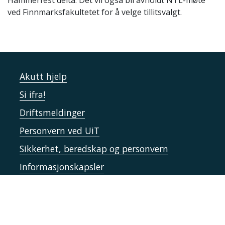
Hammerfest delta. Det vil også bli avholdt NTL-møte
ved Finnmarksfakultetet for å velge tillitsvalgt.
Akutt hjelp
Si ifra!
Driftsmeldinger
Personvern ved UiT
Sikkerhet, beredskap og personvern
Informasjonskapsler
Tilgjengelighetserklæring