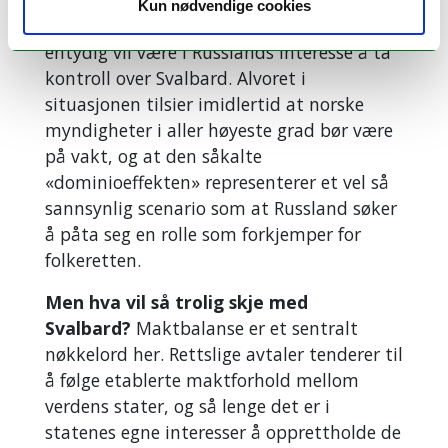
hva som nå diskuteres i Kreml fremstår
Kun nødvendige cookies
det tydelig at det ikke nødvendigvis
entydig vil være i Russlands interesse å ta
kontroll over Svalbard. Alvoret i
situasjonen tilsier imidlertid at norske
myndigheter i aller høyeste grad bør være
på vakt, og at den såkalte
«dominioeffekten» representerer et vel så
sannsynlig scenario som at Russland søker
å påta seg en rolle som forkjemper for
folkeretten.
Men hva vil så trolig skje med
Svalbard?
Maktbalanse er et sentralt
nøkkelord her. Rettslige avtaler tenderer til
å følge etablerte maktforhold mellom
verdens stater, og så lenge det er i
statenes egne interesser å opprettholde de