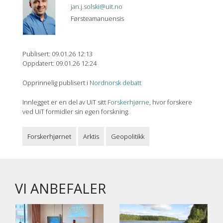
jan.j.solski@uit.no
Førsteamanuensis
Publisert: 09.01.26 12:13
Oppdatert: 09.01.26 12:24
Opprinnelig publisert i
Nordnorsk debatt
Innlegget er en del av UiT sitt
Forskerhjørne
, hvor forskere
ved UiT formidler sin egen forskning.
Forskerhjørnet
Arktis
Geopolitikk
VI ANBEFALER