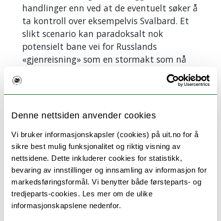
handlinger enn ved at de eventuelt søker å
ta kontroll over eksempelvis Svalbard. Et
slikt scenario kan paradoksalt nok
potensielt bane vei for Russlands
«gjenreisning» som en stormakt som nå
«følger» de rettslige spillereglene.
Vi har gode grunner
til å umiddelbart
tenke på Russlands invasjon av Ukraina
Denne nettsiden anvender cookies
eller Kinas brudd på havretten i Sør-Kina-
havet, når vi snakker om brudd på
Vi bruker informasjonskapsler (cookies) på uit.no for å
folkeretten. Nå står vi overfor en situasjon
sikre best mulig funksjonalitet og riktig visning av
hvor en nær alliert og vestlig stat er den
nettsidene. Dette inkluderer cookies for statistikk,
som setter folkeretten under press.
bevaring av innstillinger og innsamling av informasjon for
Samtidig har Russland og Kina i årevis
markedsføringsformål. Vi benytter både førsteparts- og
tredjeparts-cookies. Les mer om de ulike
kritisert det de kaller et falskt skinn av «en
informasjonskapslene nedenfor.
regelbasert orden». De to landene har til