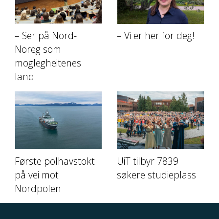
– Ser på Nord-
– Vi er her for deg!
Noreg som
moglegheitenes
land
Første polhavstokt
UiT tilbyr 7839
på vei mot
søkere studieplass
Nordpolen