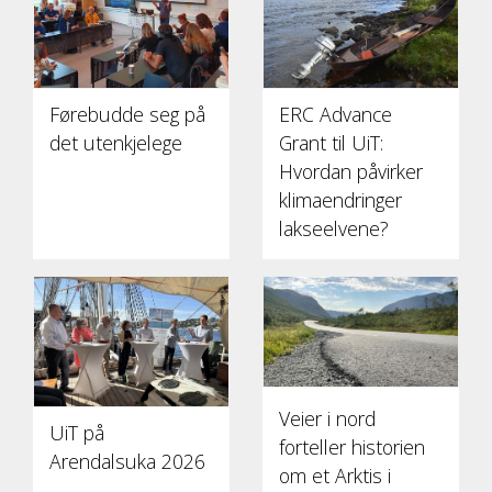
Førebudde seg på
ERC Advance
det utenkjelege
Grant til UiT:
Hvordan påvirker
klimaendringer
lakseelvene?
Veier i nord
UiT på
forteller historien
Arendalsuka 2026
om et Arktis i