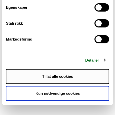
mellomrom, med frist 5. juni 2026 til:
Egenskaper
utredning.fornorskingspolitikk.urett@uit.no
Statistikk
Velkommen til alle påmeldte og media!
Seminaret er på UiT Alta, Kafé Tamsøy, 2.
Markedsføring
juni klokken 09:00-17:00.
Se flere detaljer for dagen
her.
Detaljer
Kan du ikke komme? Vi strømmer
arrangementet
her.
Tillat alle cookies
Ulfsnes, Vanja
vanja.e.ulfsnes@uit.no
Senior kommunikasjonsrådgiver
Kun nødvendige cookies