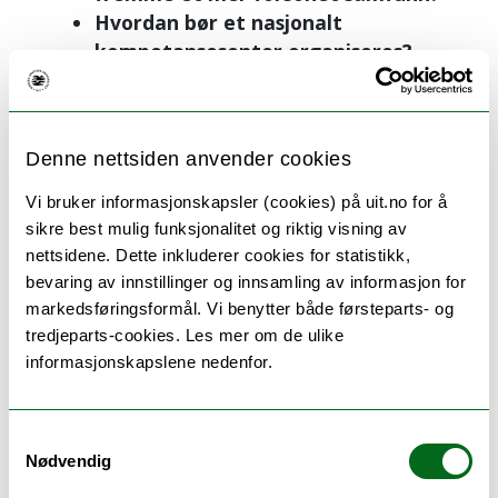
Hvordan bør et nasjonalt
kompetansesenter organiseres?
Veien videre
Et førsteutkast av den ferdige utredningen
Denne nettsiden anvender cookies
skal være klar 21. august. Deretter sendes
den ut på høring i tre uker.
Vi bruker informasjonskapsler (cookies) på uit.no for å
sikre best mulig funksjonalitet og riktig visning av
–
Da blir det igjen mulig for folk å komme
nettsidene. Dette inkluderer cookies for statistikk,
med innspill, sier Zachariassen.
bevaring av innstillinger og innsamling av informasjon for
markedsføringsformål. Vi benytter både førsteparts- og
Utredning skal oversendes
tredjeparts-cookies. Les mer om de ulike
Kunnskapsdepartementet innen 15.
informasjonskapslene nedenfor.
november 2026.
Har du gode ideer, men ikke anledning til
Samtykkevalg
å delta på seminaret? Da kan du sende
Nødvendig
innspill, maksimalt 3500 tegn med