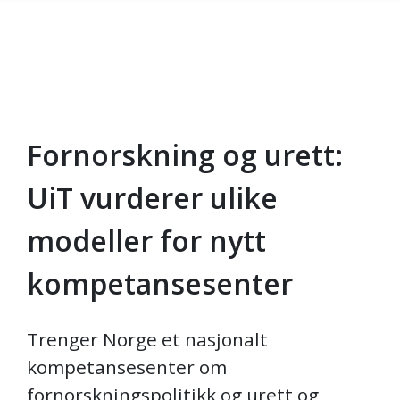
Fornorskning og urett:
Gå til hovedinnhold
UiT vurderer ulike
modeller for nytt
kompetansesenter
Trenger Norge et nasjonalt
kompetansesenter om
fornorskningspolitikk og urett og