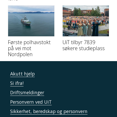
Første polhavstokt
UiT tilbyr 7839
på vei mot
søkere studieplass
Nordpolen
Akutt hjelp
Si ifra!
Driftsmeldinger
Personvern ved UiT
Sikkerhet, beredskap og personvern