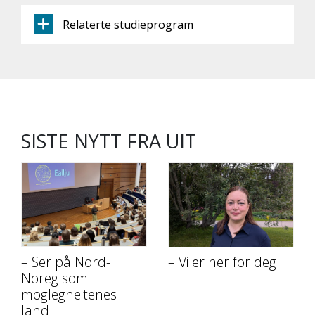
Relaterte studieprogram
SISTE NYTT FRA UIT
– Ser på Nord-
– Vi er her for deg!
Noreg som
moglegheitenes
land